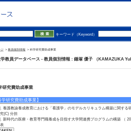
キーワード（Keyword）
ージ
>
教員個別情報
> 科学研究費助成事業
学教員データベース - 教員個別情報 : 鎌塚 優子 （KAMAZUKA Yu
学研究費助成事業
科学研究費助成事業】
1]. 養護教諭養成教育における「看護学」のモデルカリキュラム構築に関する研究 （ 
究(C) 分担
2]. 新時代の医療・教育専門職養成を目指す大学間連携プログラムの構築 （ 2022年
表