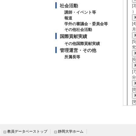
社会活動
[
）
講師・イベント等
報道
[
学外の審議会・委員会等
月
その他社会活動
国際貢献実績
[
その他国際貢献実績
究
管理運営・その他
所属長等
[
[
分
[
[
[
年
教員データベーストップ
静岡大学ホーム
[