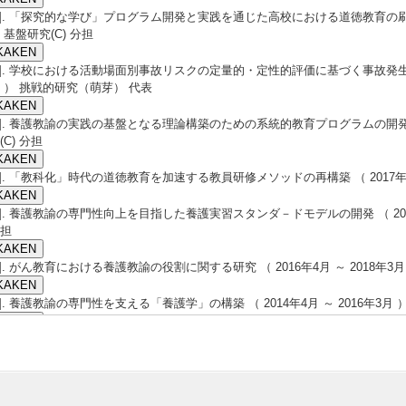
3]. 「探究的な学び」プログラム開発と実践を通じた高校における道徳教育の刷新と展
 基盤研究(C) 分担
4]. 学校における活動場面別事故リスクの定量的・定性的評価に基づく事故発生実態の
 ） 挑戦的研究（萌芽） 代表
5]. 養護教諭の実践の基盤となる理論構築のための系統的教育プログラムの開発 （ 2
(C) 分担
6]. 「教科化」時代の道徳教育を加速する教員研修メソッドの再構築 （ 2017年1月 
7]. 養護教諭の専門性向上を目指した養護実習スタンダ－ドモデルの開発 （ 2017年
担
8]. がん教育における養護教諭の役割に関する研究 （ 2016年4月 ～ 2018年3月
9]. 養護教諭の専門性を支える「養護学」の構築 （ 2014年4月 ～ 2016年3月 ）
10]. 挑戦的萌芽研究「求められる資質能力を踏まえた養護教諭の修士レベル化モ
4月 ～ 2015年3月 ） 萌芽研究 分担
11]. 養護教諭の専門性向上を目指した養護実習の体系的プログラムの開発 （ 2013