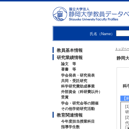
氏名（Name）
トップペ
教員基本情報
研究業績情報
静岡大
論文 等
著書 等
学会発表・研究発表
共同・受託研究
科
科学研究費助成事業
外部資金（科研費以外）
受賞
【
学会・研究会等の開催
[
その他学術研究活動
研
教育関連情報
[
今年度担当授業科目
代
指導学生数