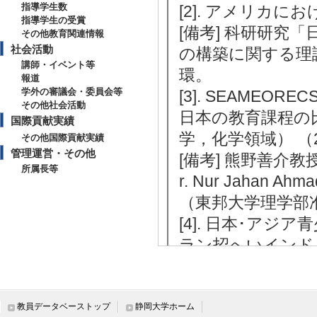
指導学生数
[2]. アメリカにおけ
指導学生の受賞
[備考] 科研研究
その他教育関連情報
社会活動
の構築に関する理
講師・イベント等
環。
報道
学外の審議会・委員会等
[3]. SEAMEO
その他社会活動
日本の教育課程の比
国際貢献実績
学，化学領域） （201
その他国際貢献実績
管理運営・その他
[備考] 熊野善介教
所属長等
r. Nur Jahan A
（東邦大学理学部
[4]. 日本･ア
ラン招へいインドネシ
6年1月 )
[備考] 静岡大学
教員データベーストップ
静岡大学ホーム