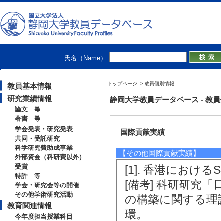
[3]. 富士市立丘小学
[備考] 富士市教育
[4]. 富士市立天間小
[備考] 富士市教育
氏名（Name）
[5]. 富士市立岩松小
[備考] 富士市教育
トップページ
>
教員個別情報
教員基本情報
研究業績情報
静岡大学教員データベース - 教員個別情
論文 等
著書 等
学会発表・研究発表
国際貢献実績
共同・受託研究
科学研究費助成事業
【その他国際貢献実績】
外部資金（科研費以外）
受賞
[1]. 香港におけるS
特許 等
[備考] 科研研究
学会・研究会等の開催
その他学術研究活動
の構築に関する理
教育関連情報
環。
今年度担当授業科目