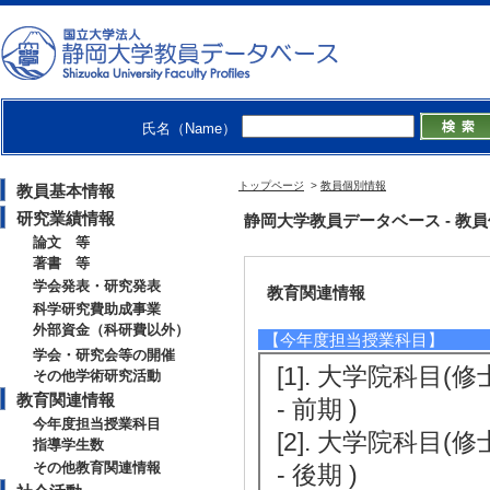
[4]. 2016年日
[役割] 責任者以外
[備考] 大会実行委
【その他学術研究活動】
氏名（Name）
[1]. 静岡大学第6期
[2]. 日本地理
トップページ
>
教員個別情報
教員基本情報
（2014年4月 )
研究業績情報
静岡大学教員データベース - 教員個別
論文 等
著書 等
学会発表・研究発表
教育関連情報
科学研究費助成事業
外部資金（科研費以外）
【今年度担当授業科目】
学会・研究会等の開催
[1]. 大学院科目
その他学術研究活動
教育関連情報
- 前期 )
今年度担当授業科目
[2]. 大学院科目
指導学生数
その他教育関連情報
- 後期 )