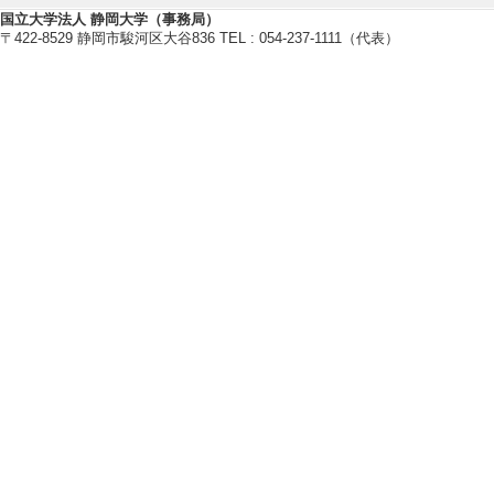
卒研指導学生数（4年
国立大学法人 静岡大学（事務局）
〒422-8529 静岡市駿河区大谷836 TEL : 054-237-1111（代表）
2023年度
卒研指導学生数（3年
卒研指導学生数（4年
2022年度
卒研指導学生数（3年
卒研指導学生数（4年
【その他教育関連情報】
[1]. 教育学部
者 （2021年4月 )
[2]. 教育学部
者 （2014年4月 - 
[3]. 教育学部
者 （2014年4月 )