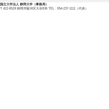
植物生理
国立大学法人 静岡大学（事務局）
植物分子育種
〒422-8529 静岡市駿河区大谷836 TEL : 054-237-1111（代表）
【研究キーワード】
花色, 形態形成, 遺伝子組換え植物
【所属学会】
・園芸学会
・日本植物バイオテクノロジー学
・植物化学調節学会
・日本植物生理学会
・日本農芸化学会
【個人ホームページ】
https://sites.google.com/site/shi
【研究シーズ】
[1]. 花色を決める分子機構 ( 201
[URL]
[2]. １．植物の色やかたちを
2019年度 - ) [分野] 7.地域連携
[U
[3].
1.植物の色やかたちをデザイ
年度 - ) [分野] 5. バイオ・ラ