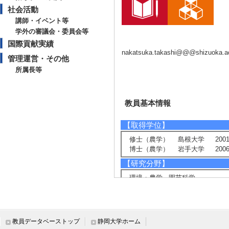
社会活動
講師・イベント等
学外の審議会・委員会等
国際貢献実績
nakatsuka.takashi@@@shizuoka.ac
管理運営・その他
所属長等
教員基本情報
【取得学位】
修士（農学） 島根大学 2001
博士（農学） 岩手大学 2006
【研究分野】
環境・農学 - 園芸科学
環境・農学 - 遺伝育種科学
ライフサイエンス - 植物分子、
【現在の研究テーマ】
教員データベーストップ
静岡大学ホーム
花き園芸