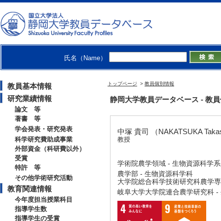
氏名（Name）
トップページ
>
教員個別情報
教員基本情報
研究業績情報
静岡大学教員データベース - 教員個別情
論文 等
著書 等
学会発表・研究発表
中塚 貴司 （NAKATSUKA Taka
科学研究費助成事業
教授
外部資金（科研費以外）
受賞
学術院農学領域 - 生物資源科学
特許 等
農学部 - 生物資源科学科
その他学術研究活動
大学院総合科学技術研究科農学専攻
教育関連情報
岐阜大学大学院連合農学研究科 -
今年度担当授業科目
指導学生数
指導学生の受賞