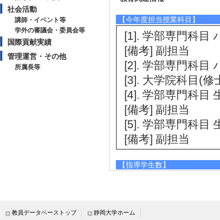
社会活動
【今年度担当授業科目】
講師・イベント等
学外の審議会・委員会等
[1]. 学部専門科目
国際貢献実績
[備考] 副担当
管理運営・その他
[2]. 学部専門科目
所属長等
[3]. 大学院科目(
[4]. 学部専門科目 
[備考] 副担当
[5]. 学部専門科目
[備考] 副担当
【指導学生数】
2024年度
卒研指導学生数（3年
卒研指導学生数（4年
教員データベーストップ
静岡大学ホーム