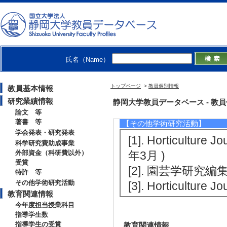
[2]. 日本植物細胞
【特許 等】
[1]. 品種登録 リン
年10月29日) [特許番
氏名（Name）
[2]. ３デオキ
トップページ
>
教員個別情報
教員基本情報
願番号] 特願2008-0
研究業績情報
静岡大学教員データベース - 教員個別情
304号
論文 等
著書 等
【その他学術研究活動】
学会発表・研究発表
[1]. Horticult
科学研究費助成事業
外部資金（科研費以外）
年3月 )
受賞
[2]. 園芸学研究編集
特許 等
その他学術研究活動
[3]. Horticultu
教育関連情報
今年度担当授業科目
指導学生数
指導学生の受賞
教育関連情報