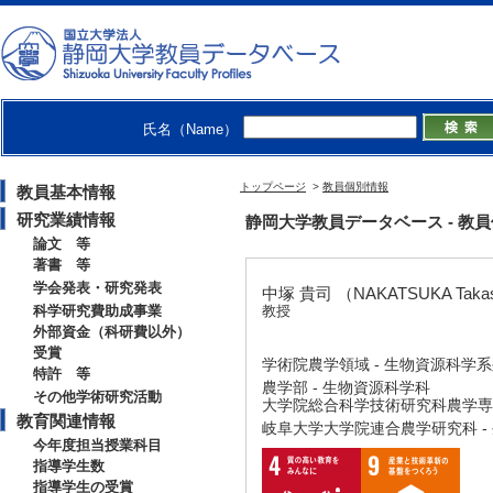
氏名（Name）
トップページ
>
教員個別情報
教員基本情報
研究業績情報
静岡大学教員データベース - 教員個別情
論文 等
著書 等
学会発表・研究発表
中塚 貴司 （NAKATSUKA Taka
科学研究費助成事業
教授
外部資金（科研費以外）
受賞
学術院農学領域 - 生物資源科学
特許 等
農学部 - 生物資源科学科
その他学術研究活動
大学院総合科学技術研究科農学専攻
教育関連情報
岐阜大学大学院連合農学研究科 -
今年度担当授業科目
指導学生数
指導学生の受賞