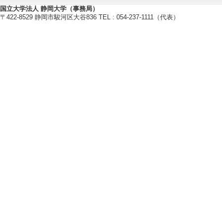
植物生理
国立大学法人 静岡大学（事務局）
植物分子育種
〒422-8529 静岡市駿河区大谷836 TEL : 054-237-1111（代表）
【研究キーワード】
花色, 形態形成, 遺伝子組換え植物
【所属学会】
・園芸学会
・日本植物バイオテクノロジー学
・植物化学調節学会
・日本植物生理学会
・日本農芸化学会
【個人ホームページ】
https://sites.google.com/site/shi
【研究シーズ】
[1]. 花色を決める分子機構 ( 201
[URL]
[2]. １．植物の色やかたちを
2019年度 - ) [分野] 7.地域連携
[U
[3].
1.植物の色やかたちをデザイ
年度 - ) [分野] 5. バイオ・ラ