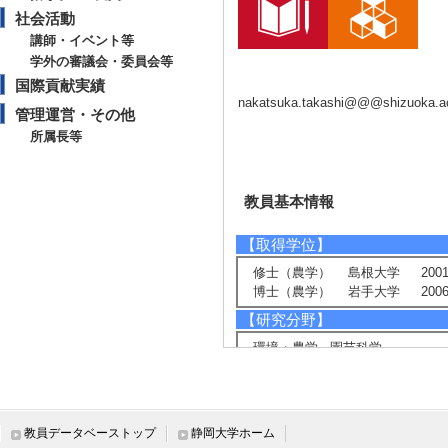
社会活動
講師・イベント等
学外の審議会・委員会等
国際貢献実績
nakatsuka.takashi@@@shizuoka.ac
管理運営・その他
所属長等
教員基本情報
【取得学位】
修士（農学） 島根大学 2001
博士（農学） 岩手大学 2006
【研究分野】
環境・農学 - 園芸科学
環境・農学 - 遺伝育種科学
ライフサイエンス - 植物分子、
【現在の研究テーマ】
教員データベーストップ
静岡大学ホーム
花き園芸