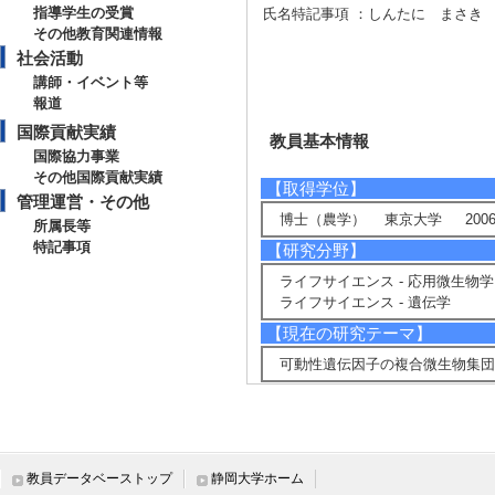
指導学生の受賞
氏名特記事項 ：しんたに まさき
その他教育関連情報
社会活動
講師・イベント等
報道
国際貢献実績
教員基本情報
国際協力事業
その他国際貢献実績
【取得学位】
管理運営・その他
博士（農学） 東京大学 2006
所属長等
特記事項
【研究分野】
ライフサイエンス - 応用微生物学
ライフサイエンス - 遺伝学
【現在の研究テーマ】
可動性遺伝因子の複合微生物集
【研究キーワード】
プラスミド, 微生物, 複合微生物系
【所属学会】
教員データベーストップ
静岡大学ホーム
・日本細菌学会