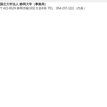
・環境バイオテクノロジー学会
国立大学法人 静岡大学（事務局）
・米国微生物学会
〒422-8529 静岡市駿河区大谷836 TEL : 054-237-1111（代表）
[備考]http://aem.asm.org/site/mis
・日本微生物生態学会
・国際微生物生態学会
【個人ホームページ】
・
https://wwp.shizuoka.ac.jp/kim
・
https://researchmap.jp/shintan
・
https://www.researchgate.net/pr
【研究シーズ】
[1]. 複合微生物系における可動性遺
[分野] 5. バイオ・ライフサイエ
研究業績情報
【論文 等】