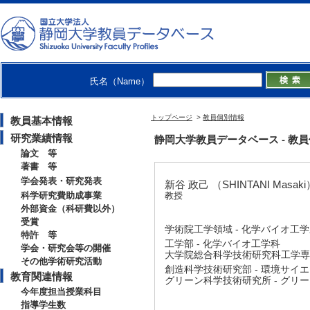
氏名（Name）
トップページ
>
教員個別情報
教員基本情報
研究業績情報
静岡大学教員データベース - 教員個別情
論文 等
著書 等
学会発表・研究発表
新谷 政己 （SHINTANI Masaki
科学研究費助成事業
教授
外部資金（科研費以外）
受賞
学術院工学領域 - 化学バイオ工
特許 等
工学部 - 化学バイオ工学科
学会・研究会等の開催
大学院総合科学技術研究科工学専攻
その他学術研究活動
創造科学技術研究部 - 環境サイ
教育関連情報
グリーン科学技術研究所 - グリ
今年度担当授業科目
指導学生数