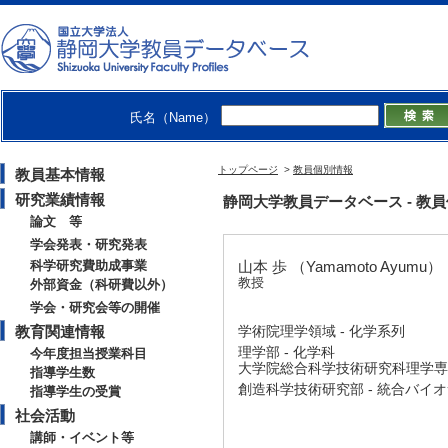
氏名（Name）
トップページ
>
教員個別情報
教員基本情報
研究業績情報
静岡大学教員データベース - 教員個別情
論文 等
学会発表・研究発表
科学研究費助成事業
山本 歩 （Yamamoto Ayumu）
教授
外部資金（科研費以外）
学会・研究会等の開催
教育関連情報
学術院理学領域 - 化学系列
理学部 - 化学科
今年度担当授業科目
大学院総合科学技術研究科理学専攻
指導学生数
創造科学技術研究部 - 統合バイ
指導学生の受賞
社会活動
講師・イベント等