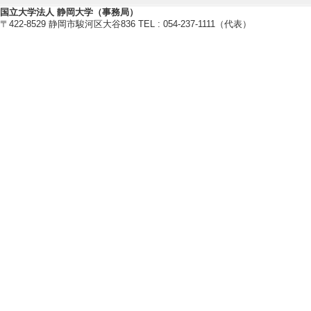
・日本農芸化学会
国立大学法人 静岡大学（事務局）
〒422-8529 静岡市駿河区大谷836 TEL : 054-237-1111（代表）
・酵母遺伝学フォーラム
・日本細胞生物学会
・日本分子生物学会
【個人ホームページ】
https://sites.google.com/site/a
【研究シーズ】
[1]. 減数分裂における染色体の動態制御
イフサイエンス
[URL]
[2]. １．減数分裂における染
機構の解明 ( 2019年度 - ) [分野
研究業績情報
【論文 等】
[1]. 酵母にお
たなフロンティア