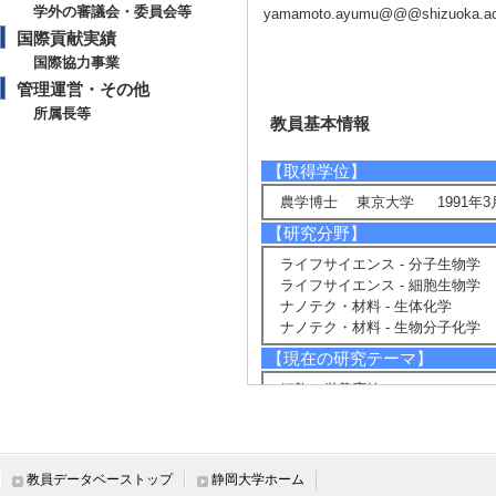
学外の審議会・委員会等
yamamoto.ayumu@@@shizuoka.ac
国際貢献実績
国際協力事業
管理運営・その他
所属長等
教員基本情報
【取得学位】
農学博士 東京大学 1991年3
【研究分野】
ライフサイエンス - 分子生物学
ライフサイエンス - 細胞生物学
ナノテク・材料 - 生体化学
ナノテク・材料 - 生物分子化学
【現在の研究テーマ】
細胞の栄養応答
【研究キーワード】
分子生物学, 生化学, 細胞生物学
教員データベーストップ
静岡大学ホーム
【所属学会】