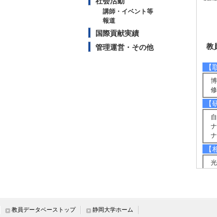
社会活動
講師・イベント等
報道
国際貢献実績
教
管理運営・その他
【
博
修
【
自
ナ
ナ
【
光
半
量
【
半
教員データベーストップ
静岡大学ホーム