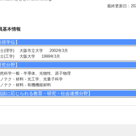
最終更新日：2026/0
員基本情報
取得学位】
士(理学) 大阪市立大学 2002年3月
士(工学) 大阪大学 1999年3月
研究分野】
然科学一般 - 半導体、光物性、原子物理
ノテク・材料 - 光工学、光量子科学
ノテク・材料 - 有機機能材料
相談に応じられる教育・研究・社会連携分野】
導体
子力学
現在の研究テーマ】
導体微小共振器構造