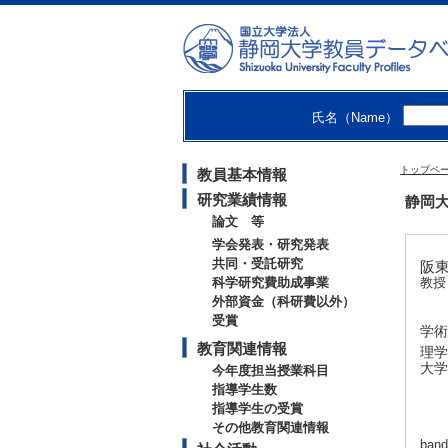
氏名（Name）
トップペ
教員基本情報
研究業績情報
静岡大
論文 等
学会発表・研究発表
共同・受託研究
阪東
科学研究費助成事業
教授
外部資金（科研費以外）
受賞
学術
教育関連情報
理学
大学
今年度担当授業科目
指導学生数
指導学生の受賞
その他教育関連情報
band