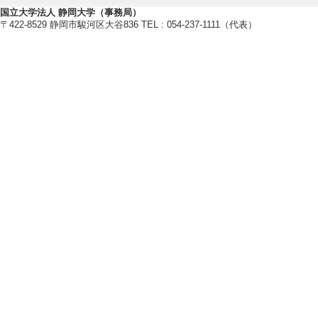
[4]. A thermal form 
国立大学法人 静岡大学（事務局）
〒422-8529 静岡市駿河区大谷836 TEL : 054-237-1111（代表）
n of the Heisenberg
gime
Journal of Mathe
[国際共著論文] 該
[責任著者・共著者
[著者] C.Babenko, F
著者はアルファベ
[URL]
[DOI]
[5]. Thermodynamic
h Temperatures: a
Communications i
[査読] 有 [国際共
[責任著者・共著者
[著者] F. Goehmann,