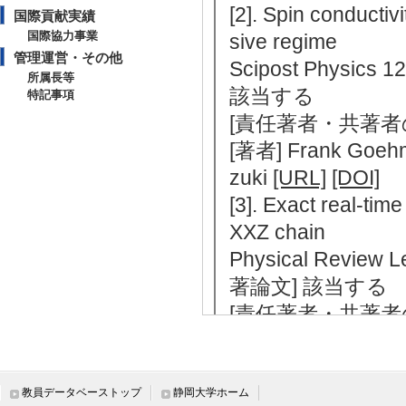
[2]. Spin conductiv
国際貢献実績
国際協力事業
sive regime
管理運営・その他
Scipost Physics
所属長等
該当する
特記事項
[責任著者・共著者
[著者] Frank Goehman
zuki
[URL]
[DOI]
[3]. Exact real-tim
XXZ chain
Physical Review
著論文] 該当する
[責任著者・共著者
[著者] C.Babenko, F
i, [備考] 著者
[URL]
[DOI]
教員データベーストップ
静岡大学ホーム