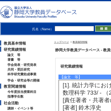
可解格子模型
【研究キーワード】
可積分系
【所属学会】
・日本物理学会
氏名（Name）
【個人ホームページ】
https://wwp.shizuoka.ac.jp/sjsuzu
トップページ
>
教員個別情報
教員基本情報
研究業績情報
静岡大学教員データベース - 教員個別情
論文 等
著書 等
学会発表・研究発表
研究業績情報
共同・受託研究
科学研究費助成事業
【論文 等】
学会・研究会等の開催
[1]. 統計力学に
教育関連情報
数理科学 733/ - 
今年度担当授業科目
指導学生数
[責任著者・共著者
社会活動
[著者] 鈴木淳史
講師・イベント等