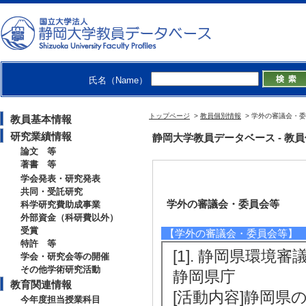
氏名（Name）
トップページ
>
教員個別情報
> 学外の審議会・
教員基本情報
研究業績情報
静岡大学教員データベース - 教員個別情
論文 等
著書 等
学会発表・研究発表
共同・受託研究
学外の審議会・委員会等
科学研究費助成事業
外部資金（科研費以外）
受賞
【学外の審議会・委員会等】
特許 等
[1]. 静岡県環境審議
学会・研究会等の開催
その他学術研究活動
静岡県庁
教育関連情報
[活動内容]静岡
今年度担当授業科目