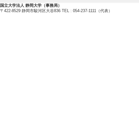
[団体名] 静岡県庁
国立大学法人 静岡大学（事務局）
〒422-8529 静岡市駿河区大谷836 TEL : 054-237-1111（代表）
[活動内容]静岡
る。
[備考] 担当部署
[5]. 静岡市環境審議
岡市（環境局GX
[活動内容]静岡
及び審議する。
[6]. 日本微生物生態
名] 日本微生物生
[活動内容]日本微
[7]. 西伊豆町再エ
3月 ) [団体名]
[活動内容]西伊
ネルギーを最大限