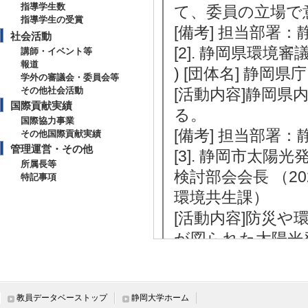
指導学生数
て、委員の立場で
指導学生の受賞
[備考] 担当部署
社会活動
[2]. 静岡県環境審
講師・イベント等
報道
) [団体名] 静岡県庁
学外の審議会・委員会等
その他社会活動
[活動内容]静岡
国際貢献実績
る。
国際協力事業
[備考] 担当部署
その他国際貢献実績
管理運営・その他
[3]. 静岡市太
所属長等
検討部会会長 （202
特記事項
環境共生課）
[活動内容]防災
が図られた太陽光
「静岡市太陽光発
例」制定に関する
[4]. 静岡県環境審議
教員データベーストップ
静岡大学ホーム