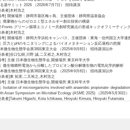
る湯サミット 2026 （2026年7月7日） 招待講演
発表者]木村浩之
備考] 開催場所：静岡市葵区梅ヶ島、主催団体：静岡県温泉協会
3]. 廃棄物からのゼロエミ型エネルギー創出技術の構築
2-Fronts グリーン循環エコノミー共創研究拠点の形成キックオフミーティング 
発表者]木村浩之
備考] 開催場所：静岡大学浜松キャンパス、主催団体：東海・信州国立大学連
4]. 圧力とpHのモニタリングによるバイオメタネーション反応過程の把握
本微生物生態学会第38回東京大会 （2025年9月8日） 招待講演以外
発表者]谷口弘樹,川野 誠,二又裕之,木村浩之
備考] 主催:日本微生物生態学会,開催場所:東京科学大学
5]. 微生物燃料電池から分離したプロピオン酸分解微生物の電気化学的解析
本微生物生態学会第38回東京大会 （2025年9月8日） 招待講演以外
発表者]東 拓実,二又裕之,木村浩之
備考] 主催:日本微生物生態学会,開催場所:東京科学大学
]. Isolation of microorganisms involved with anaerobic propionate- degradation 
5th Asian Symposium on Microbial Ecology (ASME 2025) （2025年5月
表者]Takumi Higashi, Kota Ichikawa, Hiroyuki Kimura, Hiroyuki Futamata
考] Chungbuk National University, Korea
7]. 付加体の深部帯水層に生息するメタン生成菌の生態特性を決定する環境要
本微生物生態学会第37回広島大会 （2024年10月30日） 招待講演以外
発表者]清水真之介,高橋 輝希,木村 浩之
備考] 主催:日本微生物生態学会,開催場所:広島