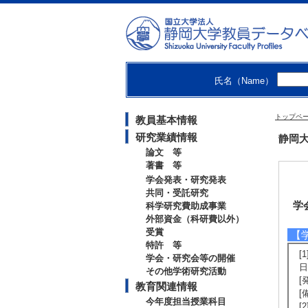
氏名（Name）
トップペ
教員基本情報
研究業績情報
静岡大
論文 等
著書 等
学会発表・研究発表
共同・受託研究
学
科学研究費助成事業
外部資金（科研費以外）
受賞
【
特許 等
[
学会・研究会等の開催
日
その他学術研究活動
[
教育関連情報
[
今年度担当授業科目
[