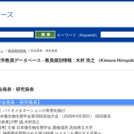
キーワード（Keyword）
ージ
>
教員個別情報
> 学会発表・研究発表
学教員データベース - 教員個別情報 : 木村 浩之 （Kimura Hiroyuk
会発表・研究発表
学会発表・研究発表】
1]. バイオメタネーションの実用化検討
本微生物生態学会第39回高知大会 （2026年9月30日） 招待講演
発表者]川野 誠,木村浩之
備考] 主催:日本微生物生態学会,開催場所:高知県立大学
2]. 静岡県中西部のぬる湯の特徴 〜メタンを湧出する温泉〜