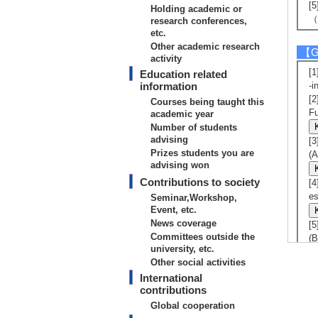
[5
Holding academic or
（
research conferences,
etc.
Other academic research
【Gr
activity
[
Education related
information
-i
[
Courses being taught this
Fu
academic year
Number of students
advising
[
Prizes students you are
(A
advising won
Contributions to society
[
es
Seminar,Workshop,
Event, etc.
News coverage
[
Committees outside the
(
university, etc.
Other social activities
【Re
International
contributions
[
2
Global cooperation