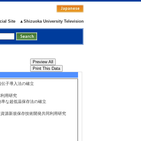
zawa3, Reiko Motohashi1,2,3
cial Site
▲Shizuoka University Television
、本橋令子
5/215
Display ALL
トイモの遺伝子導入法の確立
共同利用研究
を用いた高効率な超低温保存法の確立
物遺伝資源新規保存技術開発共同利用研究