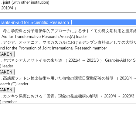
]. joint (with other institution)
 2010/4 ）
ants-in-aid for Scientific Research
】
1]. 考古学資料と分子遺伝学的アプローチによるサトイモの縄文期利用と渡来経路の解明 （ 
n-Aid for Transformative Research Areas(A) leader
2]. アジア、オセアニア、マダガスカルにおけるデンプン食料源としての大型サトイモ科植
nd for the Promotion of Joint International Research member
3]. ヤポネシア人とサトイモの来た道 （ 2021/4 ～ 2023/3 ） Grant-in-Aid for Scienti
) leader
4]. 高感度フォトン検出技術を用いた植物の環境日変動応答の解明 （ 2020/4 ～ 2023/3 ） G
earch (C) leader
5]. カンキツ果実における「回青」現象の発生機構の解明 （ 2020/4 ～ 2023/3 ） Grant-in
B) member
search Grants & Projects（except for KAKENHI）】
1]. 気候変動に対応した海草ブルーカーボンシンクの最大化に向けたマリンインフォマ
9/3 ) [Offer orgnization] マリンインフォマティクス研究機構 [System