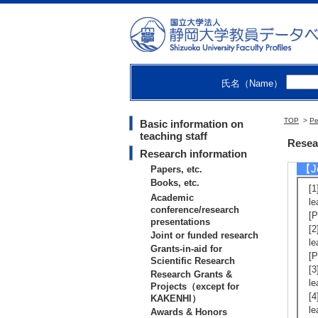
[
[3
J
[P
[
[
日
氏名（Name）
[
[
TOP
>
日
Pe
Basic information on
teaching staff
[
Resea
Research information
【Jo
Papers, etc.
Books, etc.
[
Academic
le
conference/research
[
presentations
[
Joint or funded research
le
Grants-in-aid for
[
Scientific Research
[3
Research Grants &
l
Projects（except for
[4
KAKENHI）
l
Awards & Honors