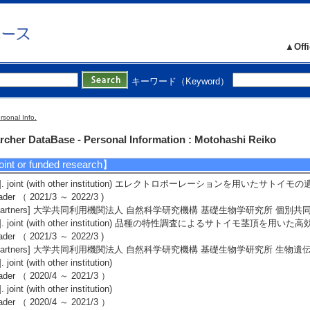
Presenter]○小久保祥子，富安美玖，松井真宙，深沢知加子，本橋令子
]. Expression analysis of lipocalins in tomato roots under stress responses
SOL （2025/12/5） other
resenter]Kokubo Shoko1 , Matsui Mahiro2, Tomiyasu Miku2, Chikako Fuka
▲Offi
Notes] 宇都宮大学12月５、６日
4]. サトイモの来た道
本植物学会 ８９大会 （2025/9/18） invited
キーワード（Keyword）
Presenter]本橋令子
5]. シロイヌナズナにおけるフェアリー化合物処理応答のメカニズム解明
本植物バイオテテクノロジー学会４2回大会 （2025/9/7） other
rsonal Info.
Presenter]谷口有希、岩本耕太郎、圓山恭之進、謝肖男、崔 宰熏、河岸洋和
rcher DataBase - Personal Information : Motohashi Reiko
int or funded research】
1]. joint (with other institution) エレクトロポーレーションを用いたサ
ader （ 2021/3 ～ 2022/3 )
Partners] 大学共同利用機関法人 自然科学研究機構 基礎生物学研究所 個別
2]. joint (with other institution) 品種の特性調査によるサトイモ茎頂
ader （ 2021/3 ～ 2022/3 )
Partners] 大学共同利用機関法人 自然科学研究機構 基礎生物学研究所 生
]. joint (with other institution)
eader （ 2020/4 ～ 2021/3 ）
]. joint (with other institution)
eader （ 2020/4 ～ 2021/3 ）