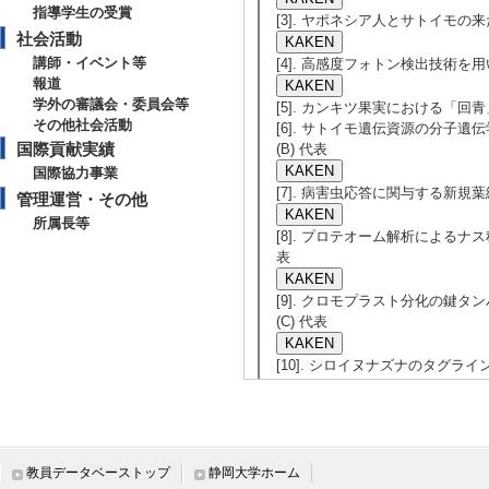
指導学生の受賞
[3]. ヤポネシア人とサトイモの来た
社会活動
講師・イベント等
[4]. 高感度フォトン検出技術を用い
報道
学外の審議会・委員会等
[5]. カンキツ果実における「回青」
その他社会活動
[6]. サトイモ遺伝資源の分子遺伝
国際貢献実績
(B) 代表
国際協力事業
[7]. 病害虫応答に関与する新規葉緑
管理運営・その他
所属長等
[8]. プロテオーム解析によるナス科
表
[9]. クロモプラスト分化の鍵タン
(C) 代表
[10]. シロイヌナズナのタグラ
年1月 ） 若手研究(A) 代表
[11]. シロイヌナズナのトランス
） 若手研究(B) 代表
教員データベーストップ
静岡大学ホーム