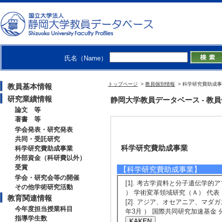
氏名（Name）
トップページ
>
教員個別情報
> 科学研究費助成
教員基本情報
研究業績情報
静岡大学教員データベース - 教員個別情
論文 等
著書 等
学会発表・研究発表
共同・受託研究
科学研究費助成事業
科学研究費助成事業
外部資金（科研費以外）
受賞
【科学研究費助成事業】
学会・研究会等の開催
[1]. 考古学資料と分子遺伝学的ア
その他学術研究活動
） 学術変革領域研究（Ａ） 代表
教育関連情報
[2]. アジア、オセアニア、マダガ
今年度担当授業科目
年3月 ） 国際共同研究加速基金 
指導学生数