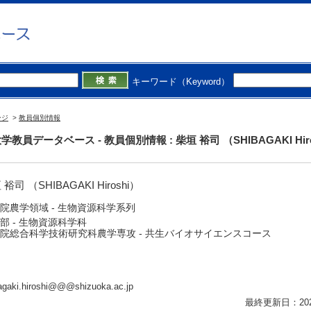
キーワード（Keyword）
ージ
>
教員個別情報
学教員データベース - 教員個別情報 : 柴垣 裕司 （SHIBAGAKI Hiro
裕司 （SHIBAGAKI Hiroshi）
院農学領域 - 生物資源科学系列
部 - 生物資源科学科
院総合科学技術研究科農学専攻 - 共生バイオサイエンスコース
agaki.hiroshi@@@shizuoka.ac.jp
最終更新日：2026/0