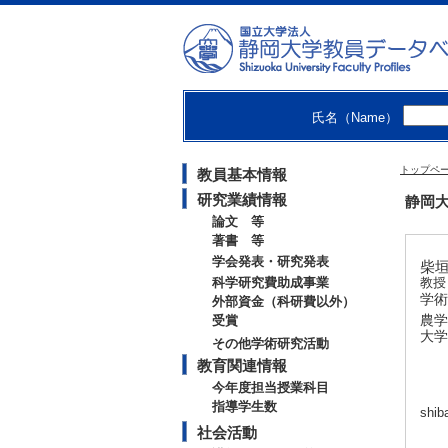
氏名（Name）
トップペ
教員基本情報
研究業績情報
静岡大
論文 等
著書 等
学会発表・研究発表
柴垣 
科学研究費助成事業
教授
学術
外部資金（科研費以外）
農学
受賞
大学
その他学術研究活動
教育関連情報
今年度担当授業科目
指導学生数
shib
社会活動