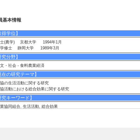
員基本情報
取得学位】
士(農学) 京都大学 1994年1月
学修士 静岡大学 1989年3月
研究分野】
文・社会 - 食料農業経済
現在の研究テーマ】
協の生活活動に関する研究
協活動における総合効果に関する研究
研究キーワード】
業協同組合, 生活活動, 総合効果
所属学会】
中部農業経済学会
日本農業経済学会
日本農業経営学会