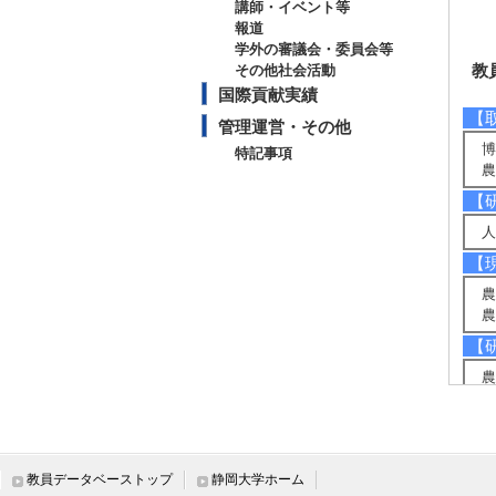
講師・イベント等
報道
学外の審議会・委員会等
教
その他社会活動
国際貢献実績
【
管理運営・その他
博
特記事項
農
【
人
【
農
農
【
農
【
・
・
教員データベーストップ
静岡大学ホーム
・