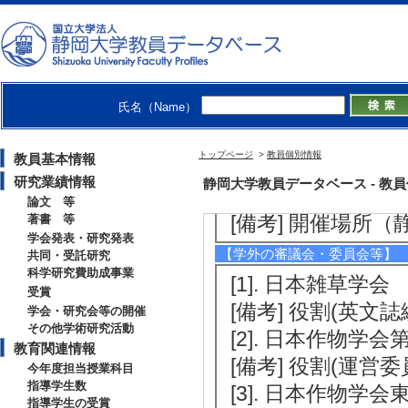
社会活動
【講師・イベント等】
[1]. 講演会 日本
氏名（Name）
[備考] 開催場所
[2]. 講演会 雑
トップページ
>
教員個別情報
教員基本情報
)
研究業績情報
静岡大学教員データベース - 教員個別情
[内容] メヒシバ
論文 等
[備考] 開催場所（
著書 等
学会発表・研究発表
【学外の審議会・委員会等】
共同・受託研究
科学研究費助成事業
[1]. 日本雑草学会 （
受賞
[備考] 役割(英文
学会・研究会等の開催
その他学術研究活動
[2]. 日本作物学会第
教育関連情報
[備考] 役割(運営委
今年度担当授業科目
指導学生数
[3]. 日本作物学会
指導学生の受賞