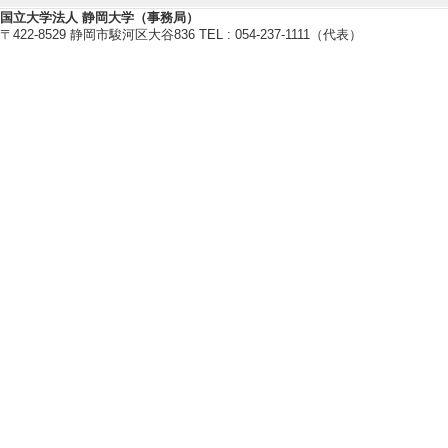
国立大学法人 静岡大学（事務局）
〒422-8529 静岡市駿河区大谷836 TEL : 054-237-1111（代表）
【報道】
[1]. 新聞 静
の生態理解 (202
[備考] 静岡新聞朝
[2]. 新聞 ★
義と観察 (2015年1
[備考] 静岡新聞朝
[3]. 新聞 「
ケ」静岡大の遠州林
日)
[備考] 静岡新聞朝
[4]. 新聞 『お
2年4月1日)
[備考] 静岡新聞