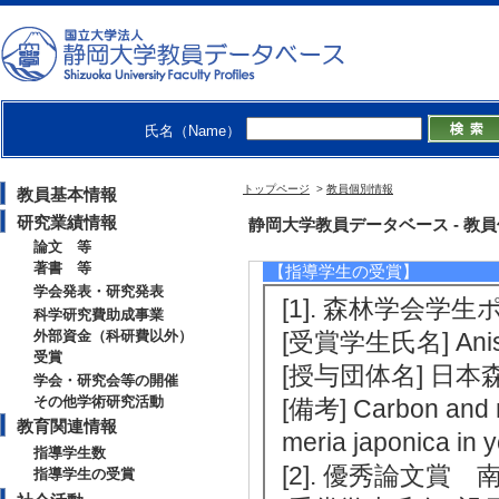
教育関連情報
【指導学生数】
氏名（Name）
2012年度
トップページ
>
教員個別情報
教員基本情報
修士指導学生数 3 
研究業績情報
静岡大学教員データベース - 教員個別情
博士指導学生数(主指
論文 等
著書 等
【指導学生の受賞】
学会発表・研究発表
[1]. 森林学会学生
科学研究費助成事業
外部資金（科研費以外）
[受賞学生氏名] Anis
受賞
[授与団体名] 日本
学会・研究会等の開催
その他学術研究活動
[備考] Carbon and ni
教育関連情報
meria japonica in 
指導学生数
[2]. 優秀論文賞 
指導学生の受賞