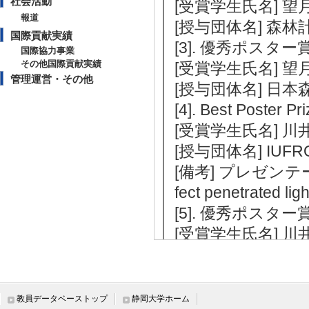
社会活動
[受賞学生氏名] 望
報道
[授与団体名] 森林
国際貢献実績
[3]. 優秀ポスター賞
国際協力事業
その他国際貢献実績
[受賞学生氏名] 望
管理運営・その他
[授与団体名] 日本
[4]. Best Poster 
[受賞学生氏名] 川
[授与団体名] IUFRO Un
[備考] プレゼンテーション
fect penetrated ligh
[5]. 優秀ポスター賞
[受賞学生氏名] 川
[授与団体名] 日本
教員データベーストップ
静岡大学ホーム
社会活動