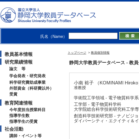
氏名（Name）
トップページ
>
教員個別情報
教員基本情報
研究業績情報
静岡大学教員データベース - 教員個別情
論文 等
学会発表・研究発表
科学研究費助成事業
小南 裕子 （KOMINAMI Hirok
准教授
外部資金（科研費以外）
受賞
学術院工学領域 - 電子物質科学
教育関連情報
工学部 - 電子物質科学科
大学院総合科学技術研究科工学専攻
今年度担当授業科目
指導学生数
創造科学技術研究部 - ナノビジ
ダイバーシティ・エクイティ＆イ
指導学生の受賞
社会活動
講師・イベント等