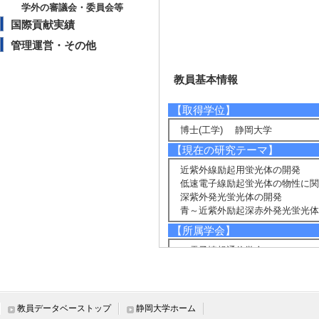
学外の審議会・委員会等
国際貢献実績
管理運営・その他
教員基本情報
【取得学位】
博士(工学) 静岡大学
【現在の研究テーマ】
近紫外線励起用蛍光体の開発
低速電子線励起蛍光体の物性に関
深紫外発光蛍光体の開発
青～近紫外励起深赤外発光蛍光体
【所属学会】
・電子情報通信学会
・情報表示学会(Society for Informat
・映像情報メディア学会
・電子情報通信学会
・応用物理学会
教員データベーストップ
静岡大学ホーム