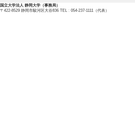
国立大学法人 静岡大学（事務局）
〒422-8529 静岡市駿河区大谷836 TEL : 054-237-1111（代表）
研究業績情報
【論文 等】
[1]. Fe3+ red phos
um lithium oxyfluo
Journal of Lumi
著論文] 該当しな
[責任著者・共著者
[著者] [責任著者]Yuta
aka Takahashi,Ke
[DOI]
[2]. Luminescent p
mitting phosphor