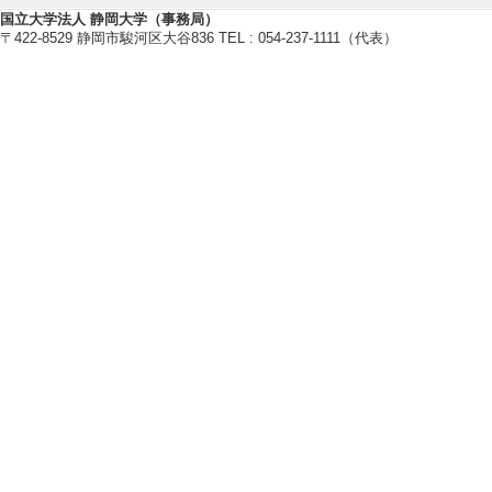
[著者] [責任著者]Yuta
国立大学法人 静岡大学（事務局）
〒422-8529 静岡市駿河区大谷836 TEL : 054-237-1111（代表）
aka Takahashi,Ke
[DOI]
[2]. Luminescent p
mitting phosphor
Phys. Status So
論文] 該当しない
[責任著者・共著者
[著者] 小南 裕子
[D
[3]. Synthesis of 
phase process
Phys. Status So
論文] 該当しない
[責任著者・共著者
[著者] 小南 裕子
[D