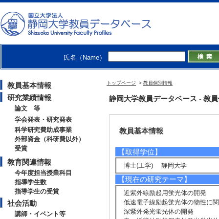
学術院工学領域 - 電子物質科学
工学部 - 電子物質科学科
大学院総合科学技術研究科工学専攻
創造科学技術研究部 - ナノビジ
ダイバーシティ・エクイティ＆イ
氏名（Name）
トップページ
>
教員個別情報
教員基本情報
研究業績情報
静岡大学教員データベース - 教員個別情
論文 等
学会発表・研究発表
科学研究費助成事業
教員基本情報
外部資金（科研費以外）
受賞
【取得学位】
教育関連情報
博士(工学) 静岡大学
今年度担当授業科目
【現在の研究テーマ】
指導学生数
指導学生の受賞
近紫外線励起用蛍光体の開発
低速電子線励起蛍光体の物性に関
社会活動
深紫外発光蛍光体の開発
講師・イベント等