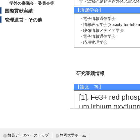
青～近紫外励起深赤外発光蛍光体
学外の審議会・委員会等
【所属学会】
国際貢献実績
・電子情報通信学会
管理運営・その他
・情報表示学会(Society for Informat
・映像情報メディア学会
・電子情報通信学会
・応用物理学会
研究業績情報
【論文 等】
[1]. Fe3+ red phos
um lithium oxyfluo
Journal of Lumi
著論文] 該当しな
[責任著者・共著者
教員データベーストップ
静岡大学ホーム