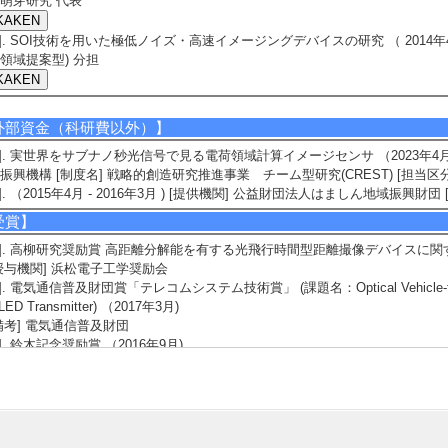
萌芽研究 代表
5]. SOI技術を用いた極低ノイズ・高速イメージングデバイスの研究 （ 2014年4
領域提案型) 分担
外部資金（科研費以外）】
1]. 実世界をサブナノ秒光信号で見る電荷領域計算イメージセンサ （2023年4月
振興機構 [制度名] 戦略的創造研究推進事業 チーム型研究(CREST) [担当区
2]. （2015年4月 - 2016年3月 ) [提供機関] 公益財団法人はましん地域振興
受賞】
1]. 高柳研究奨励賞 高距離分解能を有する光飛行時間型距離撮像デバイスに関する
授与機関] 浜松電子工学奨励会
2]. 電気通信普及財団賞「テレコムシステム技術賞」 (課題名：Optical Vehicle-to-Vehi
 LED Transmitter) （2017年3月)
備考] 電気通信普及財団
3]. 鈴木記念奨励賞 （2016年9月)
備考] 映像情報メディア学会
4]. 丹羽高柳賞 論文賞 （2016年5月)
備考] 受賞論文 M.W.Seo, K. Yasutomi, K. Kagawa, S. Kawahito, "A Low Noise 
tion and Noise Robust Column-parallel Readout Ci
5]. 静岡大学若手重点研究者 （2016年4月)