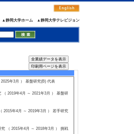
ion
▲静岡大学ホーム
▲静岡大学テレビジョン
. Komuro, K. Nakano, H. Suzuki
ge sensor and deep learning
hara, K. Kagawa
）
5/504
全件表示
025年3月 ） 基盤研究(B) 代表
019年4月 ～ 2021年3月 ） 基盤研
15年4月 ～ 2019年3月 ） 若手研究
2015年4月 ～ 2018年3月 ） 挑戦