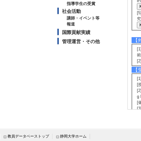
的
指導学生の受賞
社会活動
[
講師・イベント等
究
報道
国際貢献実績
【
管理運営・その他
[
術
[
【
[
[
[
g
[
[
[
[
[
za
教員データベーストップ
静岡大学ホーム
[