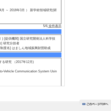
月 ～ 2018年3月 ） 新学術領域研究(研
5/6
全件表示
 ) [提供機関] 国立研究開発法人科学技
分] 研究分担者
財団 [制度名] はましん地域振興財団助成
研究 （2017年12月)
cle Communication System Usin
CMOS Image Sensor with Pixel Optimi