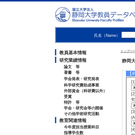
E
[発
[備
[4
P
[発
氏名（Name）
[
[5
P
トップペ
教員基本情報
[発
[
研究業績情報
静岡大
論文 等
著書 等
【
学会発表・研究発表
[
科学研究費助成事業
外部資金（科研費以外）
[
受賞
究
特許 等
学会・研究会等の開催
[
その他学術研究活動
(
教育関連情報
今年度担当授業科目
[
指導学生数