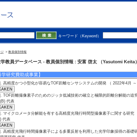
lectronic Imaging 2025 （2025年2月5日） 招待講演以外
表者]K. Itaba, K. Yasutomi, K. Kagawa, K. Mars, S. Kawahito
考] Hyatt Regency San Francisco Airport
]. Multi-depth HDR imaging system for improving accuracy in vein authenticat
hotonics West 2025 （2025年1月29日） 招待講演以外
表者]Y. Tanihata, Y. Feng, K. Mars, K. Yasutomi, S. Kawahito, K. Kagawa, T
キーワード（Keyword）
備考] The Moscone Center
]. Flash LiDAR system using charge-domain time-compressive ToF CMOS ima
hotonics West 2025 （2025年1月29日） 招待講演以外
ージ
>
教員個別情報
表者]D. Hayashi, M. Yoshida, D-X. Lioe, K. Yasutomi, S. Kawahito, H. Naga
備考] The Moscone Center
学教員データベース - 教員個別情報 : 安富 啓太 （Yasutomi Keita
科学研究費助成事業】
1]. 高精度かつ小型化が容易なTOF距離センサシステムの開発 （ 2022年4月 ～ 2
2]. TOF距離撮像素子のためのジッタ低減技術の確立と極限的距離分解能の追究 （ 2
(B) 代表
3]. マイクロメータ分解能を有する高精度光飛行時間型撮像素子に関する研究 （ 20
A) 代表
4]. 高精度光飛行時間撮像素子による多重反射を利用した光学印象採得の基礎研究 （ 