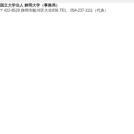
国立大学法人 静岡大学（事務局）
〒422-8529 静岡市駿河区大谷836 TEL : 054-237-1111（代表）
教員基本情報
【取得学位】
博士(工学) 静岡大学 1996年
【研究分野】
情報通信 - 生命、健康、医療情
ものづくり技術（機械・電気電子
ものづくり技術（機械・電気電子・
ものづくり技術（機械・電気電子・
【相談に応じられる教育・研
放射線検出デバイス
放射線イメージング
フォトンカウンティングCT
放射線信号処理（デジタルおよび
【現在の研究テーマ】
フォトンカウンティングX線CT
エキシマレーザーを用いたドーピ