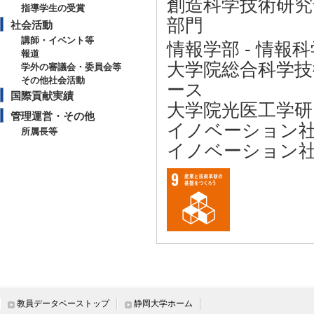
創造科学技術研究
指導学生の受賞
部門
社会活動
講師・イベント等
情報学部 - 情報
報道
大学院総合科学技
学外の審議会・委員会等
その他社会活動
ース
国際貢献実績
大学院光医工学研
管理運営・その他
イノベーション
所属長等
イノベーション
aoki.toru@@@shizu
教員データベーストップ
静岡大学ホーム