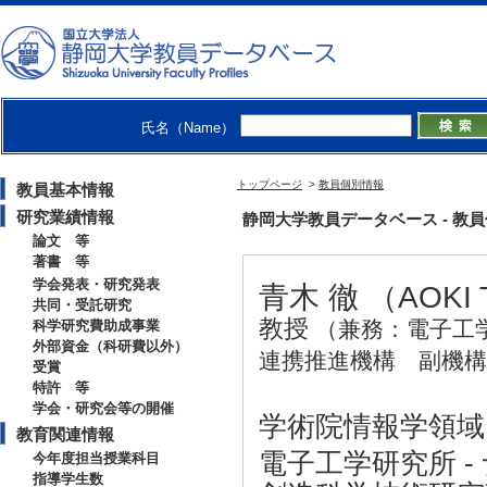
氏名（Name）
トップページ
>
教員個別情報
教員基本情報
研究業績情報
静岡大学教員データベース - 教員個別
論文 等
著書 等
学会発表・研究発表
青木 徹 （AOKI 
共同・受託研究
教授
（兼務：電子工
科学研究費助成事業
外部資金（科研費以外）
連携推進機構 副機構
受賞
特許 等
学会・研究会等の開催
学術院情報学領域 
教育関連情報
電子工学研究所 
今年度担当授業科目
指導学生数