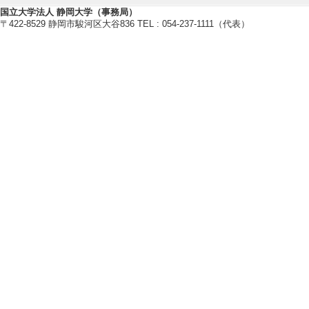
半導体デバイス測定
国立大学法人 静岡大学（事務局）
〒422-8529 静岡市駿河区大谷836 TEL : 054-237-1111（代表）
【現在の研究テーマ】
SOI (silicon-on-insul
感度化
表面プラズモンアンテナ付SOI
の開発
【研究キーワード】
光デバイス, シリコンナノデバイ
【所属学会】
・電子情報通信学会
・IEEE (Institute of Electrical an
・応用物理学会
・電気学会
【個人ホームページ】
https://www.rie.shizuoka.ac.jp/~
研究業績情報