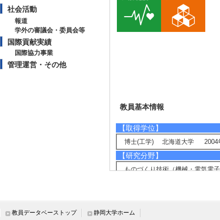
社会活動
報道
学外の審議会・委員会等
国際貢献実績
国際協力事業
管理運営・その他
教員基本情報
【取得学位】
博士(工学) 北海道大学 2004
【研究分野】
ものづくり技術（機械・電気電子
ナノテク・材料 - ナノ構造物理
ライフサイエンス - 生体医工学
【相談に応じられる教育・研
教員データベーストップ
静岡大学ホーム
電磁界シミュレーション