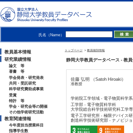
氏名（Name）
トップページ
>
教員個別情報
教員基本情報
研究業績情報
静岡大学教員データベース - 教員個別情
論文 等
著書 等
学会発表・研究発表
佐藤 弘明 （Satoh Hiroaki）
共同・受託研究
准教授
科学研究費助成事業
受賞
学術院工学領域 - 電子物質科学
特許 等
工学部 - 電子物質科学科
学会・研究会等の開催
大学院総合科学技術研究科工学専攻
その他学術研究活動
電子工学研究所 - 極限デバイス
教育関連情報
創造科学技術研究部 - ナノビジ
今年度担当授業科目
指導学生数