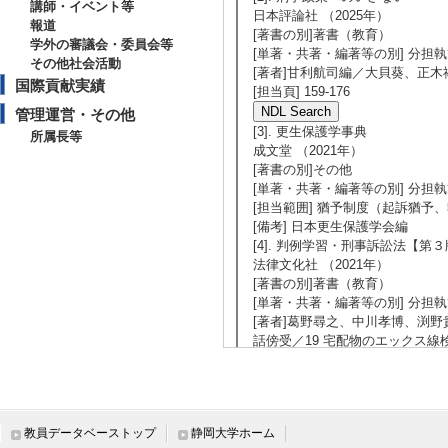
講師・イベント等
日本評論社 （2025年）
報道
[著書の別]著書（教育）
学外の審議会・委員会等
[単著・共著・編著等の別] 分担
その他社会活動
[著者]甘利航司編／大貝葵、正木祐
国際貢献実績
[担当頁] 159-176
管理運営・その他
[3]. 更生保護学事典
所属長等
成文堂 （2021年）
[著書の別]その他
[単著・共著・編著等の別] 分担
[担当範囲] 猶予制度（起訴猶予、執
[備考] 日本更生保護学会編
[4]. 判例学習・刑事訴訟法【第
法律文化社 （2021年）
[著書の別]著書（教育）
[単著・共著・編著等の別] 分担
[著者]葛野尋之、中川孝博、渕野
話傍受／19 宅配物のエックス線検
内容的確定力／99 破棄判決の拘束力」 
[5]. 検証・自動車運転死傷行為
日本評論社 （2020年）
教員データベーストップ
静岡大学ホーム
[著書の別]著書（研究）