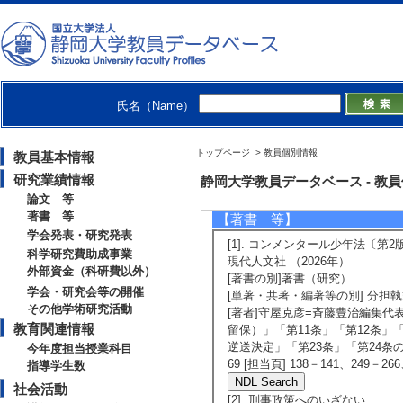
[責任著者・共著者
[著者] 正木祐史
[5]. 結審後の
季刊刑事弁護 117/ 
氏名（Name）
当しない
[責任著者・共著者
トップページ
>
教員個別情報
教員基本情報
[著者] 正木祐史
研究業績情報
静岡大学教員データベース - 教員個別
論文 等
著書 等
【著書 等】
学会発表・研究発表
[1]. コンメンタール少年法〔第2
科学研究費助成事業
現代人文社 （2026年）
外部資金（科研費以外）
[著書の別]著書（研究）
学会・研究会等の開催
[単著・共著・編著等の別] 分担
その他学術研究活動
[著者]守屋克彦=斉藤豊治編集代
教育関連情報
留保）」「第11条」「第12条」
逆送決定」「第23条」「第24条の2
今年度担当授業科目
69 [担当頁] 138－141、249－26
指導学生数
社会活動
[2]. 刑事政策へのいざない