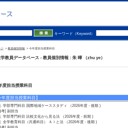
キーワード（Keyword）
ージ
>
教員個別情報
> 今年度担当授業科目
学教員データベース - 教員個別情報 : 朱 曄 （zhu ye）
年度担当授業科目
今年度担当授業科目】
1]. 学部専門科目 国際地域ケーススタディ （2026年度 - 後期 )
備考] 副担当
2]. 学部専門科目 比較文化から見る法 （2026年度 - 前期 )
3]. 全学教育科目（共通科目） ＡＩと法 （2026年度 - 後期 )
備考] 副担当