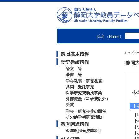
氏名（Name）
トップペ
教員基本情報
研究業績情報
静岡大
論文 等
著書 等
学会発表・研究発表
共同・受託研究
今
科学研究費助成事業
外部資金（科研費以外）
受賞
【
学会・研究会等の開催
[
その他学術研究活動
[
教育関連情報
[
今年度担当授業科目
[
[