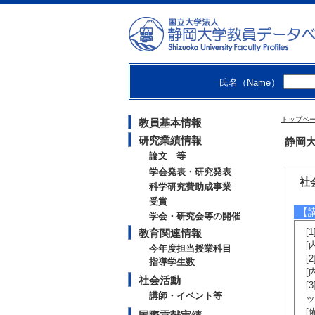
卒
修
2
卒
卒
修
氏名（Name）
2
卒
卒
トップペ
教員基本情報
修
研究業績情報
静岡大
論文 等
学会発表・研究発表
社
科学研究費助成事業
受賞
【
学会・研究会等の開催
[
教育関連情報
[
今年度担当授業科目
[
指導学生数
[
社会活動
[
講師・イベント等
ッ
[