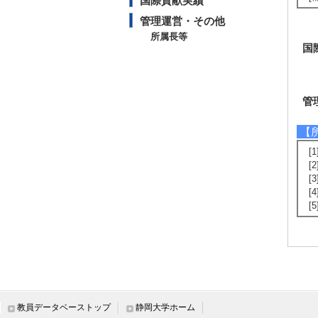
国際貢献実績
管理運営・その他
所属長等
国
管
【
[
[
[
[
[
教員データベーストップ
静岡大学ホーム