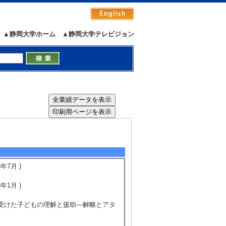
▲静岡大学ホーム
▲静岡大学テレビジョン
）
7月 )
1月 )
を受けた子どもの理解と援助―解離とアタ