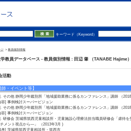
研指導学生数（4年） 2 人
士指導学生数 4 人
021年度
研指導学生数（3年） 2 人
研指導学生数（4年） 4 人
士指導学生数 4 人
キーワード（Keyword）
020年度
研指導学生数（3年） 5 人
研指導学生数（4年） 3 人
ージ
>
教員個別情報
士指導学生数 3 人
学教員データベース - 教員個別情報 : 田辺 肇 （TANABE Hajime
会活動
講師・イベント等】
1]. その他 静岡少年鑑別所「地域援助業務に係るカンファレンス」講師 （2018年
内容] 事例検討スーパービジョン
2]. その他 静岡少年鑑別所「地域援助業務に係るカンファレンス」講師 （2018年
内容] 事例検討スーパービジョン
3]. 研修会 茨城県筑西児童相談所・児童施設心理療法担当職員研修会「虐待
チメント視点から―」 （2013年3月 )
備考] 茨城県筑西児童相談所・筑西市