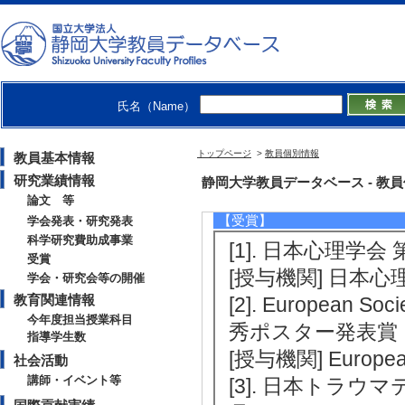
[3]. 発達段階のストレス暴露がP
） 基盤研究(B) 分担
[備考] 延長
[4]. 災厄とハイブリッド化の時代
） 基盤研究(A) 分担
氏名（Name）
[5]. 児童養護の現場における解離
盤研究(C) 代表
トップページ
>
教員個別情報
教員基本情報
[備考] 延長
研究業績情報
静岡大学教員データベース - 教員個別情
論文 等
【受賞】
学会発表・研究発表
科学研究費助成事業
[1]. 日本心理学会
受賞
[授与機関] 日本心
学会・研究会等の開催
教育関連情報
[2]. European So
今年度担当授業科目
秀ポスター発表賞 （
指導学生数
[授与機関] European 
社会活動
講師・イベント等
[3]. 日本トラウ