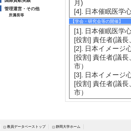
国際貢献実績
月)
管理運営・その他
[4]. 日本催眠医学
所属長等
【学会・研究会等の開催】
[1]. 日本催眠医学
[役割] 責任者(議
[2]. 日本イメージ
[役割] 責任者(議
市）
[3]. 日本イメージ
[役割] 責任者(議
市）
教育関連情報
教員データベーストップ
静岡大学ホーム
【今年度担当授業科目】