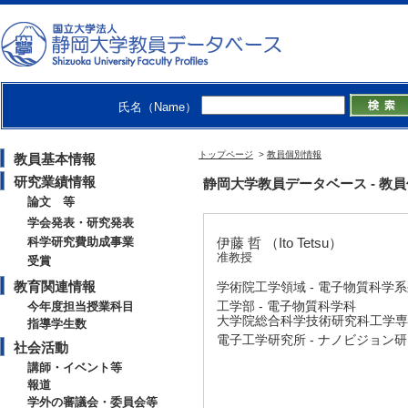
氏名（Name）
トップページ
>
教員個別情報
教員基本情報
研究業績情報
静岡大学教員データベース - 教員個別情
論文 等
学会発表・研究発表
科学研究費助成事業
伊藤 哲 （Ito Tetsu）
准教授
受賞
教育関連情報
学術院工学領域 - 電子物質科学
工学部 - 電子物質科学科
今年度担当授業科目
大学院総合科学技術研究科工学専攻
指導学生数
電子工学研究所 - ナノビジョン
社会活動
講師・イベント等
報道
学外の審議会・委員会等