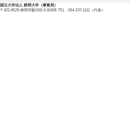
国立大学法人 静岡大学（事務局）
〒422-8529 静岡市駿河区大谷836 TEL : 054-237-1111（代表）
研究業績情報
【論文 等】
[1]. Spin Relaxat
Recent Advances i
d Papers of the 20
and Education I
著論文] 該当しな
[責任著者・共著者
[著者] Keigo Shimad
toh, Tetsu Ito
[DOI]
[2]. Carrier Transp
n Condition
Sensors and Mat