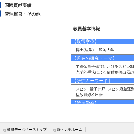
国際貢献実績
管理運営・その他
教員基本情報
【取得学位】
博士(理学) 静岡大学
【現在の研究テーマ】
半導体量子構造におけるスピン制
光学的手法による放射線検出器の
【研究キーワード】
スピン, 量子井戸, スピン歳差運動,
型放射線検出器
【所属学会】
・日本物理学会
・応用物理学会
教員データベーストップ
静岡大学ホーム