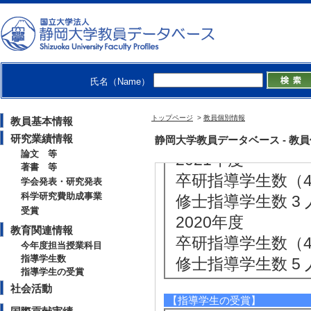
修士指導学生数 7 
博士指導学生数(主指
2022年度
卒研指導学生数（3年
氏名（Name）
卒研指導学生数（4年
修士指導学生数 5 
トップページ
>
教員個別情報
教員基本情報
博士指導学生数(主指
研究業績情報
静岡大学教員データベース - 教員個別情
論文 等
2021年度
著書 等
卒研指導学生数（4年
学会発表・研究発表
科学研究費助成事業
修士指導学生数 3 
受賞
2020年度
教育関連情報
卒研指導学生数（4年
今年度担当授業科目
指導学生数
修士指導学生数 5 
指導学生の受賞
社会活動
【指導学生の受賞】