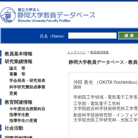
氏名（Name）
トップページ
>
教員個別情報
教員基本情報
研究業績情報
静岡大学教員データベース - 教員個別情
論文 等
著書 等
学会発表・研究発表
沖田 善光 （OKITA Yoshimitsu
科学研究費助成事業
講師
受賞
学術院工学領域 - 電気電子工学
教育関連情報
工学部 - 電気電子工学科
大学院総合科学技術研究科工学専攻
今年度担当授業科目
指導学生数
創造科学技術研究部 - インフォ
大学院光医工学研究科 - 光医工
指導学生の受賞
社会活動