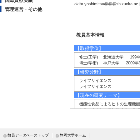
国際貢献実績
okita.yoshimitsu@@@shizuoka.ac.
管理運営・その他
教員基本情報
【取得学位】
修士(工学) 北海道大学 1994
博士(学術) 神戸大学 2009年
【研究分野】
ライフサイエンス
ライフサイエンス
【現在の研究テーマ】
機能性食品によるヒトの生理機能
食品に含まれる機能性成分の分析
運動方向におけるワーキングメ
疲労からくるストレス計測・解析
【所属学会】
教員データベーストップ
静岡大学ホーム
・電気学会