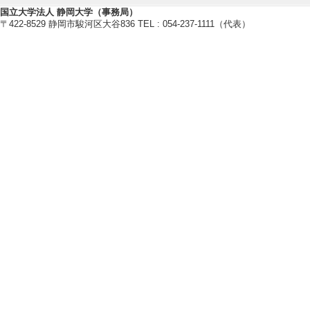
・日本栄養・食糧学会
国立大学法人 静岡大学（事務局）
〒422-8529 静岡市駿河区大谷836 TEL : 054-237-1111（代表）
・日本生体医工学会
・日本未病システム学会
・日本臨床神経生理学会
研究業績情報
【論文 等】
[1]. Reducing Respi
unctional Food In
IEEJ TRANSACTI
INEERING accep
著論文] 該当しな
[責任著者・共著者