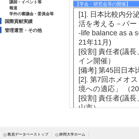
講師・イベント等
【学会・研究会等の開催】
報道
[1]. 日本比較
学外の審議会・委員会等
国際貢献実績
活を考える－パートナー
管理運営・その他
-life balance as a
21年11月)
[役割] 責任者(議
イン開催）
[備考] 第45回日
[2]. 第7回ホ
境への適応」 （20
[役割] 責任者(議
山市）
[備考] 第88回日
[3]. 平成28年度
[役割] 責任者以外 
教員データベーストップ
静岡大学ホーム