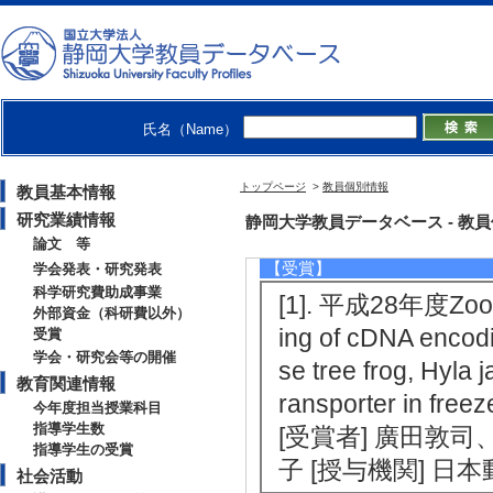
[1]. ニホンア
023年6月 ) [提
成金 [担当区分] 
[2]. 恒温動物
氏名（Name）
る内分泌学的な適応機構
トップページ
>
教員個別情報
教員基本情報
関] （一財）中辻創
研究業績情報
静岡大学教員データベース - 教員個別
研究代表者
論文 等
【受賞】
学会発表・研究発表
科学研究費助成事業
[1]. 平成28年度Zool
外部資金（科研費以外）
ing of cDNA encod
受賞
学会・研究会等の開催
se tree frog, Hyla 
教育関連情報
ransporter in fre
今年度担当授業科目
指導学生数
[受賞者] 廣田敦
指導学生の受賞
子 [授与機関] 日
社会活動