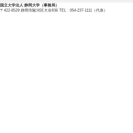
[4]. 第35回日本
国立大学法人 静岡大学（事務局）
〒422-8529 静岡市駿河区大谷836 TEL : 054-237-1111（代表）
[役割] 責任者以外 
教育関連情報
【今年度担当授業科目】
[1]. 大学院科目(
[備考] 副担当
[2]. 大学院科目(
[備考] 副担当
[3]. 大学院科目(
[備考] 副担当
[4]. 学部専門科目
[備考] 副担当
[5]. 学部専門科目 