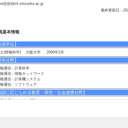
tani@@@inf.shizuoka.ac.jp
最終更新日：2026/0
員基本情報
取得学位】
士(情報科学) 大阪大学 2006年3月
研究分野】
報通信 - 計算科学
報通信 - 情報ネットワーク
報通信 - 計算機システム
報通信 - ソフトウェア
相談に応じられる教育・研究・社会連携分野】
度交通システム（ITS）
ンピュータネットワーク
星測位システム
ンサネットワーク
現在の研究テーマ】