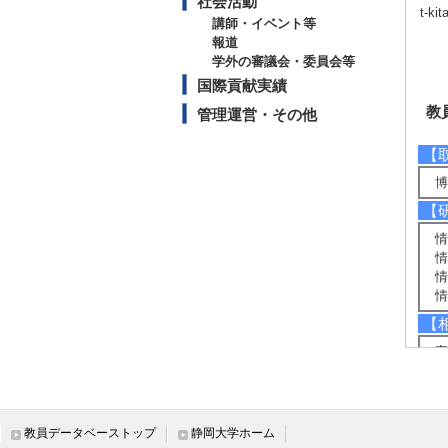
社会活動
t-ki
講師・イベント等
報道
学外の審議会・委員会等
国際貢献実績
教
管理運営・その他
【
博
【
情
情
情
情
【
高
コ
衛
セ
教員データベーストップ
静岡大学ホーム
【