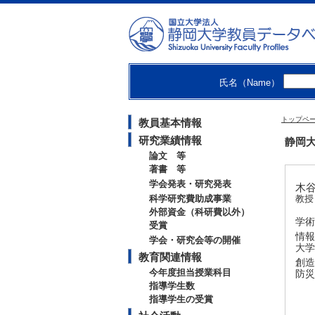
氏名（Name）
トップペ
教員基本情報
研究業績情報
静岡大
論文 等
著書 等
学会発表・研究発表
木谷
科学研究費助成事業
教
外部資金（科研費以外）
学術
受賞
情報
学会・研究会等の開催
大学
教育関連情報
創造
今年度担当授業科目
防災
指導学生数
指導学生の受賞