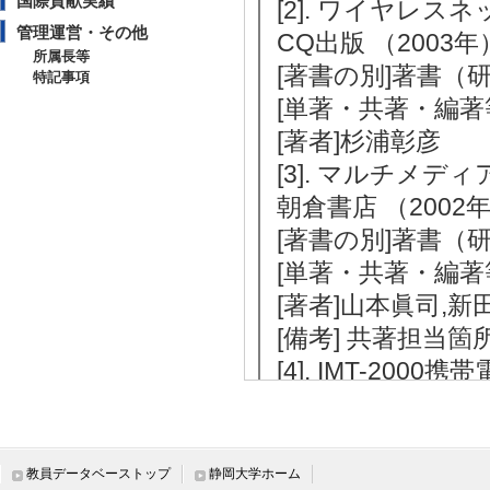
国際貢献実績
[2]. ワイヤレ
管理運営・その他
CQ出版 （2003年
所属長等
[著書の別]著書（
特記事項
[単著・共著・編著
[著者]杉浦彰彦
[3]. マルチメデ
朝倉書店 （2002
[著書の別]著書（
[単著・共著・編著
[著者]山本眞司,
[備考] 共著担当箇所(
[4]. IMT-20
リックテレコム （
[著書の別]著書（
[単著・共著・編著
教員データベーストップ
静岡大学ホーム