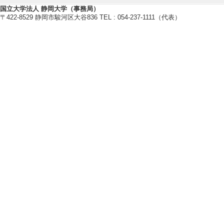
[著者]杉浦彰彦
国立大学法人 静岡大学（事務局）
〒422-8529 静岡市駿河区大谷836 TEL : 054-237-1111（代表）
[5]. Bluetooth技
ソフト・リサーチ・
[著書の別]著書（
[単著・共著・編著
[著者]杉浦彰彦
【学会発表・研究発表】
[1]. An Improvemen
MAC Address by Foc
Probe Request Fr
2024 IEEE 13th Gl
e Computing & 
演以外
[発表者]齋進,杉浦
[2]. Defect Classif