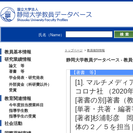
[著者] 杉浦彰彦
[5]. 多段階型
別
電気学会論文誌 Vol.1
氏名（Name）
際共著論文] 該当
[責任著者・共著者
トップページ
>
教員個別情報
教員基本情報
[著者] 杉浦彰彦
研究業績情報
静岡大学教員データベース - 教員個別情報
論文 等
著書 等
【著書 等】
学会発表・研究発表
[1]. マルチメ
外部資金（科研費以外）
コロナ社 （2020
受賞
教育関連情報
[著書の別]著書（
今年度担当授業科目
[単著・共著・編著
指導学生数
指導学生の受賞
[著者]杉浦彰彦 
社会活動
体の２／５を担当 