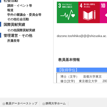
社会活動
講師・イベント等
報道
学外の審議会・委員会等
その他社会活動
国際貢献実績
その他国際貢献実績
管理運営・その他
dozono.toshihiko@@@shizuoka.ac.
所属長等
教員基本情報
【取得学位】
博士（文学） 首都大学東京 20
修士(文学) 東京都立大学 200
【相談に応じられる教育・研
医療倫理、生命倫理の教育・講演
倫理委員会の運営
教員データベーストップ
静岡大学ホーム
倫理委員会委員の人材養成