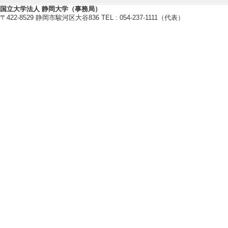
研究者の倫理教育
国立大学法人 静岡大学（事務局）
【現在の研究テーマ】
〒422-8529 静岡市駿河区大谷836 TEL : 054-237-1111（代表）
人間の尊厳
倫理コンサルテーション
研究倫理
【研究キーワード】
倫理学, 哲学, 生命倫理学, 医療
制対象外研究の倫理審査
【所属学会】
・日本生命倫理学会
・日本臨床倫理学会
・日本哲学会
・日本倫理学会
・日本カント協会
【個人ホームページ】
http://plaza.umin.ac.jp/philia/
【研究シーズ】
[1].
医療・ケアの現場における倫