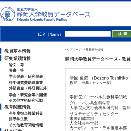
氏名（Name）
トップページ
>
教員個別情報
教員基本情報
研究業績情報
静岡大学教員データベース - 教員個別情
論文 等
著書 等
学会発表・研究発表
堂囿 俊彦 （Dozono Toshihiko
科学研究費助成事業
教授
（兼務：センター長)
外部資金（科研費以外）
学会・研究会等の開催
学術院グローバル共創科学領域
その他学術研究活動
グローバル共創科学部
教育関連情報
大学院人文社会科学研究科 - 臨
今年度担当授業科目
サステナビリティセンター
未来創成本部
指導学生数
人文社会科学部
その他教育関連情報
カーボンニュートラル推進本部