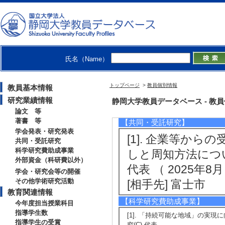
日本財政学会第81回
[発表者]太田隆之
[備考] (開催場所
[5]. 「インフ
氏名（Name）
日本地方財政学会第3
[発表者]太田隆之
トップページ
>
教員個別情報
教員基本情報
[備考] (開催場所)
研究業績情報
静岡大学教員データベース - 教員個別情
論文 等
著書 等
【共同・受託研究】
学会発表・研究発表
[1]. 企業等か
共同・受託研究
科学研究費助成事業
しと周知方法につ
外部資金（科研費以外）
代表 （ 2025年8月 
学会・研究会等の開催
その他学術研究活動
[相手先] 富士市
教育関連情報
【科学研究費助成事業】
今年度担当授業科目
指導学生数
[1]. 「持続可能な地域」の実現に
指導学生の受賞
究(C) 代表