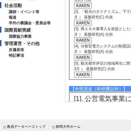
社会活動
[2]. 「観光のダイナミズム」下で
講師・イベント等
月 ） 基盤研究(C) 代表
報道
学外の審議会・委員会等
[3]. 再エネ大量導入を前提とした
国際貢献実績
月 ） 基盤研究(A) 分担
国際協力事業
管理運営・その他
[4]. 分散型電力システムの制度設
所属長等
月 ） 基盤研究(A) 分担
特記事項
[5]. 観光都市伊豆の地域再生に
3月 ） 基盤研究(C) 分担
【外部資金（科研費以外）】
[1]. 公営電気
の取り組みの検証—山
) [提供機関] 地
課題研究助成事業 
教員データベーストップ
静岡大学ホーム