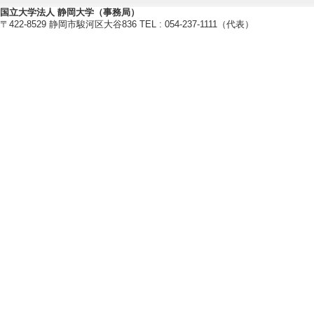
[2]. 浜通り地
国立大学法人 静岡大学（事務局）
発掘 （2024年7月
〒422-8529 静岡市駿河区大谷836 TEL : 054-237-1111（代表）
コンソーシアム [
分] 研究代表者
[3]. 人口減少下
構築のための主体
24年4月 - 2025
助成 [担当区分] 
[4]. 浜通り地
掘 （2023年7月 
ンソーシアム [制
分] 研究代表者
[備考] 焼津市政
[5]. 公営電気事業
3月 ) [提供機関