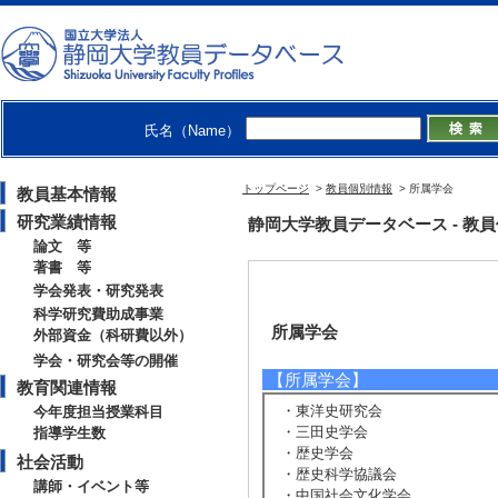
氏名（Name）
トップページ
>
教員個別情報
> 所属学会
教員基本情報
研究業績情報
静岡大学教員データベース - 教員個別
論文 等
著書 等
学会発表・研究発表
科学研究費助成事業
所属学会
外部資金（科研費以外）
学会・研究会等の開催
【所属学会】
教育関連情報
・東洋史研究会
今年度担当授業科目
・三田史学会
指導学生数
・歴史学会
社会活動
・歴史科学協議会
講師・イベント等
・中国社会文化学会