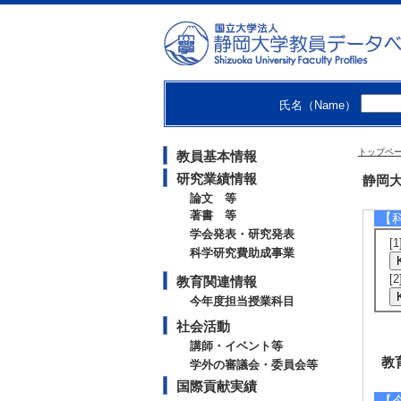
[
[
勁
[
[
[
氏名（Name）
【
トップペ
教員基本情報
[
日
研究業績情報
静岡大学
[
論文 等
著書 等
【
学会発表・研究発表
[
科学研究費助成事業
[
教育関連情報
今年度担当授業科目
社会活動
講師・イベント等
教
学外の審議会・委員会等
国際貢献実績
【