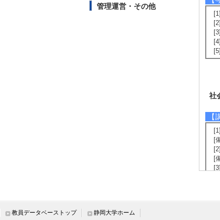
管理運営・その他
[
[
[
[
[
社
【
[
[
[
[
[
[
[
[
[
教員データベーストップ
静岡大学ホーム