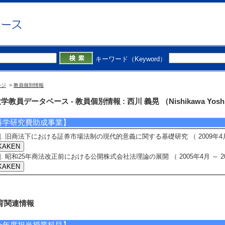
著者]西川 義晃 [担当頁] 149頁-160頁
5]. 論文演習会社法 下巻
草書房 （2017年）
著書の別]著書（教育）
単著・共著・編著等の別] 共著
著者]西川 義晃 [担当頁] 130頁-140頁
キーワード（Keyword）
学会発表・研究発表】
ージ
>
教員個別情報
1]. 「旧商法下における公開会社法制について」
本私法学会 （2006年10月） 招待講演以外
教員データベース - 教員個別情報 : 西川 義晃 （Nishikawa Yoshi
発表者]西川義晃
科学研究費助成事業】
1]. 旧商法下における証券市場法制の現代的意義に関する基礎研究 （ 2009年4月 ～
2]. 昭和25年商法改正前における公開株式会社法理論の展開 （ 2005年4月 ～ 20
育関連情報
今年度担当授業科目】