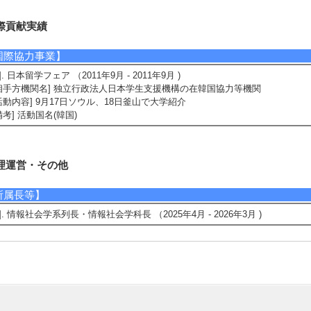
際貢献実績
国際協力事業】
1]. 日本留学フェア （2011年9月 - 2011年9月 )
相手方機関名] 独立行政法人日本学生支援機構の在韓国協力等機関
活動内容] 9月17日ソウル、18日釜山で大学紹介
備考] 活動国名(韓国)
理運営・その他
所属長等】
1]. 情報社会学系列長・情報社会学科長 （2025年4月 - 2026年3月 )