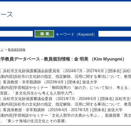
備考] 長崎新聞
2]. 新聞 浜松企業の海外進出調査－静大生 (2015年6月4日)
概要]「フィールドリサーチ」（担当教員：藤井、笹原、金）の授業の一環で
岡新聞が取材
備考] 静岡新聞 朝刊 22ページ
3]. 新聞 静岡大・読売新聞共催の連続市民講座「グローバル化時代を生きる」 (20
キーワード（Keyword）
概要]第4回講座にて「グローバル時代の『共同体』」と題し講演
備考] 読売新聞朝刊31面
ージ
>
教員個別情報
学外の審議会・委員会等】
学教員データベース - 教員個別情報 : 金 明美 （Kim Myungmi）
1]. 客員教授 （2025年4月 - 2026年3月 ) [団体名] 放送大学
活動内容]学習センターの運営に関する助言・協力
2]. 浜松市文化財保護審議会副委員長 （2024年7月 - 2027年6月 ) [団体名]
活動内容]浜松市の文化財の指定、指定解除、活用に関する事項について、教
3]. 客員教授・非常勤講師 （2023年4月 ) [団体名] 放送大学
活動内容]学習相談やセミナー「柳田国男の「妹の力」について知り、考える
実践」「多文化共生から考える人類学入門」
4]. 浜松市文化財保護審議会委員 （2021年7月 - 2024年6月 ) [団体名] 浜
活動内容]浜松市の文化財の指定、指定解除、活用に関する事項について、教
5]. 客員准教授・非常勤講師 （2015年4月 - 2017年3月 ) [団体名] 放送大学
活動内容]学習相談やセミナー「文化人類学の古典から学ぶ」、面接授業「異
」「東シナ海域の生活文化とその基層」