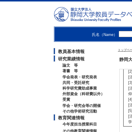
[
[
[
静
[
[
氏名（Name）
[
[
トップペ
教員基本情報
【
研究業績情報
静岡大
[
論文 等
[
著書 等
[
学会発表・研究発表
[
共同・受託研究
[
科学研究費助成事業
[
外部資金（科研費以外）
仰
受賞
[
[
学会・研究会等の開催
[
その他学術研究活動
[
教育関連情報
学
今年度担当授業科目
その他教育関連情報