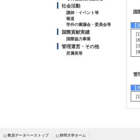
社会活動
国
講師・イベント等
報道
学外の審議会・委員会等
【
国際貢献実績
[
国際協力事業
[
[
管理運営・その他
[
所属長等
管
【
[
教員データベーストップ
静岡大学ホーム