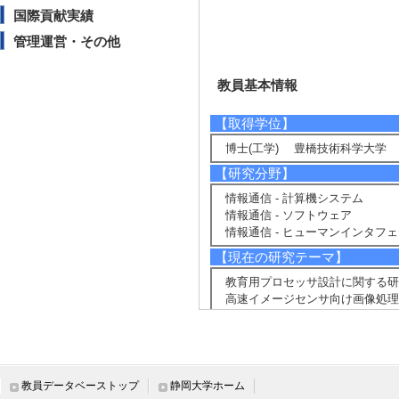
国際貢献実績
管理運営・その他
教員基本情報
【取得学位】
博士(工学) 豊橋技術科学大学 1
【研究分野】
情報通信 - 計算機システム
情報通信 - ソフトウェア
情報通信 - ヒューマンインタフ
【現在の研究テーマ】
教育用プロセッサ設計に関する研
高速イメージセンサ向け画像処
【研究キーワード】
設計自動化、協調設計、計算機ア
【所属学会】
教員データベーストップ
静岡大学ホーム
・情報処理学会