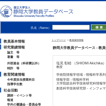
氏名（Name）
トップページ
>
教員個別情報
教員基本情報
研究業績情報
静岡大学教員データベース - 教員個別情
論文 等
著書 等
塩見 彰睦 （SHIOMI Akichika
外部資金（科研費以外）
教授
特許 等
教育関連情報
学術院情報学領域 - 情報科学系列
情報学部 - 情報科学科
今年度担当授業科目
大学院総合科学技術研究科情報学専
指導学生数
創造科学技術研究部 - インフォ
社会活動
講師・イベント等
報道
学外の審議会・委員会等