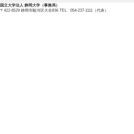
国立大学法人 静岡大学（事務局）
・システム制御情報学会
〒422-8529 静岡市駿河区大谷836 TEL : 054-237-1111（代表）
・計測自動制御学会
研究業績情報
【論文 等】
[1]. 組込み人
SCATによる分析
工学教育 60/3 86
い
[責任著者・共著者
[著者] 野口靖浩,
[2]. 合宿とP
ムの設計と評価