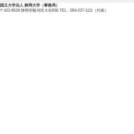
国立大学法人 静岡大学（事務局）
[11]. シチュエーション知識を利
〒422-8529 静岡市駿河区大谷836 TEL : 054-237-1111（代表）
研究(C) 代表
[12]. プログラミングにおけるコ
） 基盤研究(C) 分担
[13]. 時空間の連続性に基づく自
盤研究(C) 分担
[14]. 協調的疑似学習者エージェ
月 ） 基盤研究(C) 分担
[15]. 音声利用可能な日本語対話訓
[16]. 実践的有用性の高いアルゴ
研究(B) 分担
[17]. 意味交渉に基づく学習を支援
分担
[18]. 対話音声認識における環境
基盤研究(C) 分担