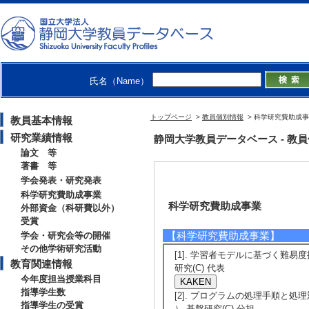
氏名（Name）
トップページ
>
教員個別情報
> 科学研究費助成
教員基本情報
研究業績情報
静岡大学教員データベース - 教員個別
論文 等
著書 等
学会発表・研究発表
科学研究費助成事業
科学研究費助成事業
外部資金（科研費以外）
受賞
【科学研究費助成事業】
学会・研究会等の開催
その他学術研究活動
[1]. 学習者モデルに基づく難易度
教育関連情報
研究(C) 代表
今年度担当授業科目
指導学生数
[2]. プログラムの処理手順と処理
指導学生の受賞
） 基盤研究(C) 分担