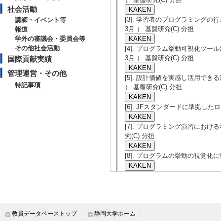
社会活動
[3]. 学習者のプログラミングの
講師・イベント等
3月 ） 基盤研究(C) 分担
報道
学外の審議会・委員会等
その他社会活動
[4]. プログラム挙動可視化ツー
3月 ） 基盤研究(C) 分担
国際貢献実績
管理運営・その他
[5]. 設計価値を実感し活用できる
特記事項
） 基盤研究(C) 分担
[6]. JFスタンダードに準拠した
[7]. プログラミング演習におけ
究(C) 分担
[8]. プログラムの挙動の視覚化に
[9]. 品質を考慮したプログラミン
分担
[10]. プログラム挙動可視化ツー
教員データベーストップ
静岡大学ホーム
） 基盤研究(C) 分担