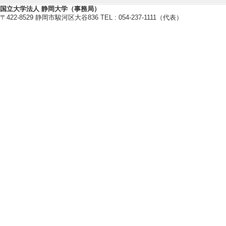
国立大学法人 静岡大学（事務局）
ン技術と高スケー
〒422-8529 静岡市駿河区大谷836 TEL : 054-237-1111（代表）
融合による無線帯域割り
関] 総務省 [制
Ｅ） [担当区分] 
[3]. 意味情報
のための 移動アプ
2015年3月 ) [
団研究助成
[4]. ハイブリ
の移動型ソフトウェア
月 ) [提供機関]
[5]. メカニズ
資源配 （2011年4月
長裁量経費：若手