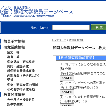
havior Modeling o
The 6th Internatio
d Education (
[発表者]I. Ibrahim, A
氏名（Name）
【共同・受託研究】
トップページ
>
教員個別情報
教員基本情報
[1]. 国内共同
研究業績情報
静岡大学教員データベース - 教員個別
（ 2006年9月 ～ 2
論文 等
著書 等
【科学研究費助成事業】
学会発表・研究発表
[1]. 電子市場における取引者信頼
共同・受託研究
(B) 分担
科学研究費助成事業
[備考] 交付金額は機関全体での分
外部資金（科研費以外）
受賞
[2]. オープンデータへの高効率
学会・研究会等の開催
3月 ） 挑戦的萌芽研究 代表
その他学術研究活動
教育関連情報
[3]. ウェブを介した投票行動とゆ
今年度担当授業科目
） 若手研究(B) 代表
指導学生数