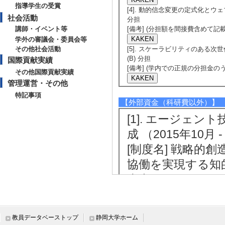
指導学生の受賞
[4]. 動的信念変更の定式化とウェ
社会活動
分担
講師・イベント等
[備考] (分担額を間接費含めて記載
学外の審議会・委員会等
その他社会活動
[5]. スケーラビリティのある次世
(B) 分担
国際貢献実績
[備考] (学内での正規の分担金
その他国際貢献実績
管理運営・その他
特記事項
【外部資金（科研費以外）】
[1]. エージェ
成 （2015年10月 
[制度名] 戦略的
協働を実現する知的
表者
[備考] 主たる共
の研究代表者は，
教員データベーストップ
静岡大学ホーム
[2]. 若手ＩＣ