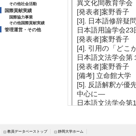
異文化間教育学会 第
その他社会活動
国際貢献実績
[発表者]案野香子
国際協力事業
[3]. 日本語修
その他国際貢献実績
日本語用論学会23回
管理運営・その他
[発表者]案野香子
[4]. 引用の「
日本語文法学会第１
[発表者]案野香子
[備考] 立命館大学
[5]. 反語解釈
中心に―
日本語文法学会第1
[発表者]案野 香子
【外部資金（科研費以外）】
教員データベーストップ
静岡大学ホーム