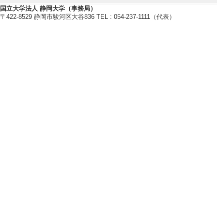
[1]. 大学の教
国立大学法人 静岡大学（事務局）
ロジェクト （2025年
〒422-8529 静岡市駿河区大谷836 TEL : 054-237-1111（代表）
名] 令和7年度 
[2]. 国際教育
情報の収集 （2023年
名] 令和5年度学長
教育関連情報
【今年度担当授業科目】
[1]. 全学教育科
- 後期 )
[2]. 全学教育科目
[3]. 全学教育科目
[4]. 全学教育科