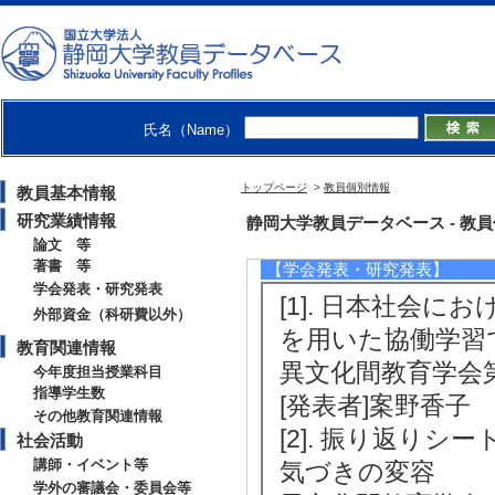
[著書の別]著書（
[単著・共著・編著
[備考] 副主編
[5]. 学能日語 
（2000年）
氏名（Name）
[著書の別]著書（
トップページ
>
教員個別情報
教員基本情報
[単著・共著・編著
研究業績情報
静岡大学教員データベース - 教員個別
[備考] 監修、録音
論文 等
著書 等
【学会発表・研究発表】
学会発表・研究発表
[1]. 日本社会
外部資金（科研費以外）
を用いた協働学習
教育関連情報
異文化間教育学会第4
今年度担当授業科目
指導学生数
[発表者]案野香子
その他教育関連情報
[2]. 振り返り
社会活動
講師・イベント等
気づきの変容
学外の審議会・委員会等