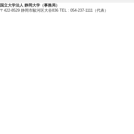
国立大学法人 静岡大学（事務局）
高効率 (歩留ま
〒422-8529 静岡市駿河区大谷836 TEL : 054-237-1111（代表）
英ファイバでも、
た回折格子は、
無偏光依存性、
る。
本研究提案した螺
更に工夫すると
重及びOAMモー
ではなく、全フ
光フィルターや
診断学等分野に