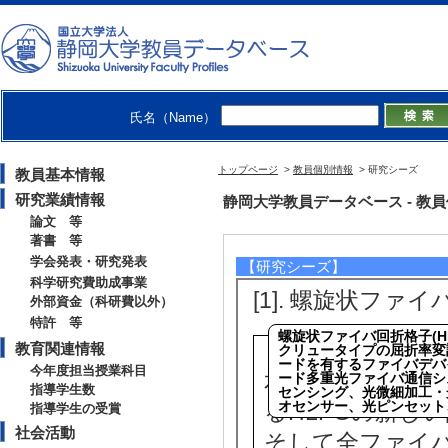
氏名（Name）
トップページ
>
教員個別情報
> 研究シーズ
教員基本情報
研究業績情報
静岡大学教員データベース - 教員個別
論文 等
著書 等
学会発表・研究発表
【研究シーズ】
科学研究費助成事業
[1].
螺旋状ファイバ
外部資金（科研費以外）
特許 等
教育関連情報
今年度担当授業科目
本研究では、異な
指導学生数
るHLPGの新し
指導学生の受賞
社会活動
そして全ファイバ