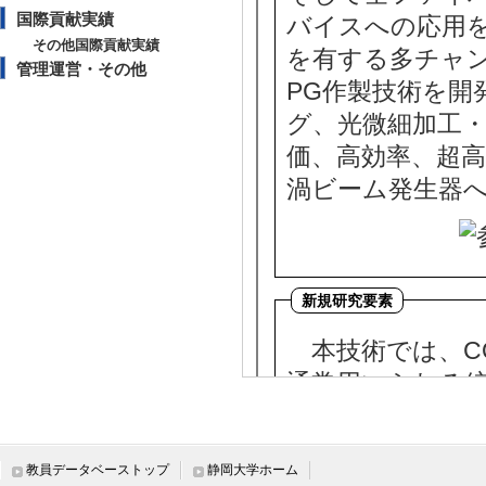
国際貢献実績
バイスへの応用を
その他国際貢献実績
を有する多チャン
管理運営・その他
PG作製技術を開
グ、光微細加工
価、高効率、超
渦ビーム発生器
本技術では、C
通常用いられる
設計したサファ
いHLPGの作製
教員データベーストップ
静岡大学ホーム
と比べて、必要