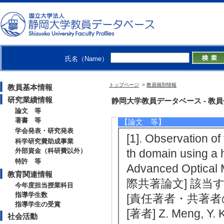
http://ars.eng.shizuoka.ac.jp/~li0
【研究シーズ】
[1].
螺旋状ファイバグ回折格子（
野] 2. 電子情報通信
氏名（Name）
トップページ
>
教員個別情報
教員基本情報
研究業績情報
研究業績情報
静岡大学教員データベース - 教員個別
論文 等
著書 等
【論文 等】
学会発表・研究発表
[1]. Observation of
科学研究費助成事業
外部資金（科研費以外）
th domain using a h
特許 等
Advanced Optical
教育関連情報
際共著論文] 該当
今年度担当授業科目
指導学生数
[責任著者・共著者
指導学生の受賞
[著者] Z. Meng, Y. K
社会活動