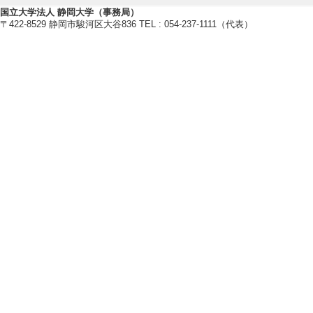
Wang, H. Li, 
国立大学法人 静岡大学（事務局）
〒422-8529 静岡市駿河区大谷836 TEL : 054-237-1111（代表）
[DOI]
[4]. All-fiber orb
ed on helical fiber 
Photonics Rese
論文] 該当する
[責任著者・共著者
[著者] Y. Chen, M. G
g, X. Wang, a
[DOI]
[5]. Polarization-i
y-symmetric helical
Opt. Express 3
該当する
[責任著者・共著者