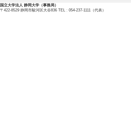
【外部資金（科研費以外）】
国立大学法人 静岡大学（事務局）
〒422-8529 静岡市駿河区大谷836 TEL : 054-237-1111（代表）
[1]. 高張力鋼
度化 （2026年4月 
名] 学術研究助成 
[2]. 環境対応
術および 複数工程時
年3月 ) [提供機関
[担当区分] 研究代
[3]. 冷間鍛造
に焼付きのリアルタイ
[提供機関] 天田財
分] 研究代表者
[UR
[4]. 難加工材
の開発 （2019年8月
戦略的基盤技術高度