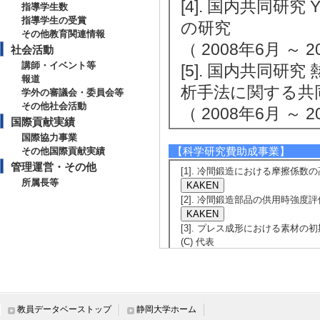
[4]. 国内共同
指導学生数
指導学生の受賞
の研究
その他教育関連情報
（ 2008年6月 ～ 2
社会活動
講師・イベント等
[5]. 国内共同
報道
析手法に関する共
学外の審議会・委員会等
その他社会活動
（ 2008年6月 ～ 2
国際貢献実績
国際協力事業
【科学研究費助成事業】
その他国際貢献実績
管理運営・その他
[1]. 冷間鍛造における摩擦係数の
所属長等
[2]. 冷間鍛造部品の供用時強度評価
[3]. プレス成形における素材の初
(C) 代表
[4]. AEによる冷間鍛造工具の損傷
[備考] 本研究の目的は、鍛造
部の微小な損傷により発生するア
教員データベーストップ
静岡大学ホーム