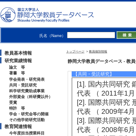
kward Can on Knoc
The 12th Internat
Research at Shi
6日） 招待講演以
氏名（Name）
[発表者]Geildyan Dw
a
トップページ
>
教員個別情報
教員基本情報
[備考] 静岡大学
研究業績情報
静岡大学教員データベース - 教員個別
論文 等
著書 等
【共同・受託研究】
学会発表・研究発表
[1]. 国内共同研
共同・受託研究
科学研究費助成事業
代表 （ 2011年1月
外部資金（科研費以外）
[2]. 国際共同研
受賞
特許 等
代表 （ 2009年4月
学会・研究会等の開催
[3]. 国際共同研
その他学術研究活動
教育関連情報
代表 （ 2008年6月
今年度担当授業科目