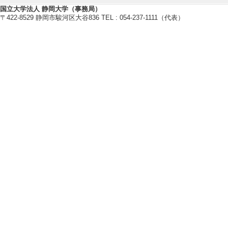
[備考] 主催団体（
国立大学法人 静岡大学（事務局）
〒422-8529 静岡市駿河区大谷836 TEL : 054-237-1111（代表）
mmittee）
[6]. 第49回複合
[役割] 責任者(議
[備考] 主催団体
[7]. Symposium on 
or Young Resear
[役割] 責任者(議
[備考] Chair
[8]. International
& Performance 2
[役割] 責任者以外 
[備考] Scientific co
[9]. The 4th Inter
ed Composites (