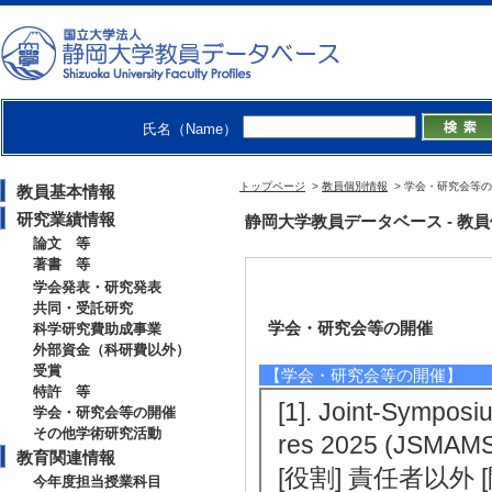
氏名（Name）
トップページ
>
教員個別情報
> 学会・研究会等
教員基本情報
研究業績情報
静岡大学教員データベース - 教員個別
論文 等
著書 等
学会発表・研究発表
共同・受託研究
学会・研究会等の開催
科学研究費助成事業
外部資金（科研費以外）
受賞
【学会・研究会等の開催】
特許 等
[1]. Joint-Symposi
学会・研究会等の開催
その他学術研究活動
res 2025 (JSMA
教育関連情報
[役割] 責任者以外 
今年度担当授業科目