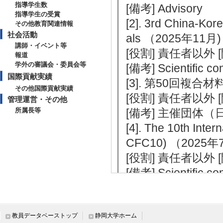
指導学生数
[備考] Advisory
指導学生の受賞
[2]. 3rd China-Ko
その他教育関連情報
社会活動
als （2025年11月)
講師・イベント等
[役割] 責任者以外 [開
報道
学外の審議会・委員会等
[備考] Scientific co
国際貢献実績
[3]. 第50回複合
その他国際貢献実績
[役割] 責任者以外 
管理運営・その他
所属長等
[備考] 主催団体
[4]. The 10th Inter
CFC10) （2025年
[役割] 責任者以外 
[備考] Scientific co
[5]. Asia-Pacific 
S2024) （2024年1
[役割] 責任者以外 
教員データベーストップ
静岡大学ホーム