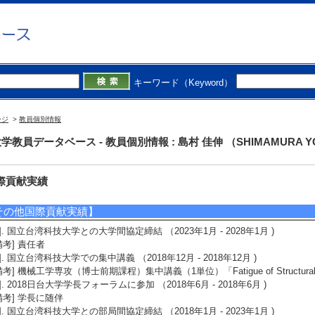
3]. 新聞 当研究室で技術支援した超音波ねじり疲労試験機の企業による製品化 (20
備考] 中部経済新聞
4]. 新聞 当研究室で技術支援した超音波ねじり疲労試験機の企業による製品化 (20
備考] 日刊産業新聞
5]. 新聞 当研究室で技術支援した超音波ねじり疲労試験機の企業による製品化 (20
備考] 日刊工業新聞
キーワード（Keyword）
学外の審議会・委員会等】
]. Director （2017年1月 ) [団体名] Far East and Oceanic Fracture Society
ージ
>
教員個別情報
2]. 副会長 （2012年4月 ) [団体名] 浜松地域CFRP事業化研究会
学教員データベース - 教員個別情報 : 島村 佳伸 （SHIMAMURA Y
際貢献実績
その他国際貢献実績】
1]. 国立台湾科技大学との大学間協定締結 （2023年1月 - 2028年1月 )
備考] 責任者
2]. 国立台湾科技大学での集中講義 （2018年12月 - 2018年12月 )
備考] 機械工学専攻（博士前期課程）集中講義（1単位）「Fatigue of Structural M
3]. 2018日台大学学長フォーラムに参加 （2018年6月 - 2018年6月 )
備考] 学長に随伴
4]. 国立台湾科技大学との部局間協定締結 （2018年1月 - 2023年1月 )