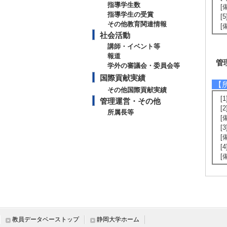
指導学生数
[
指導学生の受賞
[
その他教育関連情報
[
社会活動
講師・イベント等
報道
管
学外の審議会・委員会等
国際貢献実績
【
その他国際貢献実績
[
管理運営・その他
[
所属長等
[
[
[
[
[
教員データベーストップ
静岡大学ホーム