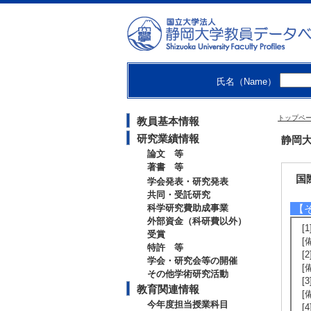
[
[
[
[
[
[
氏名（Name）
【
[1
トップペ
教員基本情報
[
研究業績情報
静岡大
論文 等
著書 等
国
学会発表・研究発表
共同・受託研究
科学研究費助成事業
【
外部資金（科研費以外）
[
受賞
[
特許 等
[
学会・研究会等の開催
[
その他学術研究活動
[
教育関連情報
[
今年度担当授業科目
[