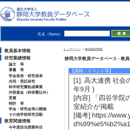
析」 所属：創造
【その他教育関連情報】
[1]. インターンシッ
氏名（Name）
[備考] 沼津高専
トップページ
>
教員個別情報
教員基本情報
研究業績情報
社会活動
静岡大学教員データベース - 教員個別
論文 等
著書 等
【講師・イベント等】
学会発表・研究発表
[1]. 高大連携 
共同・受託研究
科学研究費助成事業
年9月 )
外部資金（科研費以外）
[内容] 「四谷学
受賞
特許 等
室紹介が掲載
学会・研究会等の開催
[備考] https://www.
その他学術研究活動
教育関連情報
d%99%e5%b2%a
今年度担当授業科目