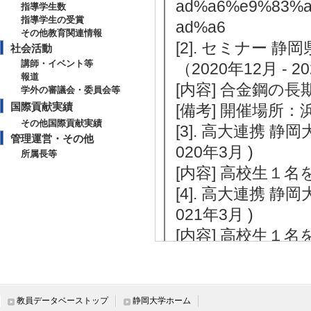
ad%a6%e9%83%
指導学生数
指導学生の受賞
ad%a6
その他教育関連情報
[2]. セミナー
社会活動
講師・イベント等
（2020年12月 - 20
報道
[内容] 合金鋼の
学外の審議会・委員会等
国際貢献実績
[備考] 開催場所：
その他国際貢献実績
[3]. 高大連携 静
管理運営・その他
020年3月 )
所属長等
[内容] 高校生１名
[4]. 高大連携 静
021年3月 )
[内容] 高校生１名
[5]. セミナー 科学
[内容] 日本発
[備考] 開催場所：
教員データベーストップ
静岡大学ホーム