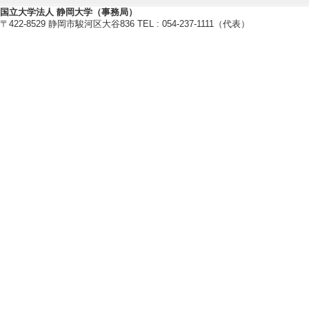
国立大学法人 静岡大学（事務局）
【報道】
〒422-8529 静岡市駿河区大谷836 TEL : 054-237-1111（代表）
[1]. 新聞 県学生科
[概要]静岡大学未
64回日本学生科
[備考] 読売新聞
[2]. 新聞 当
による製品化 (201
[備考] 日本ベア
[3]. 新聞 当
による製品化 (201
[備考] 中部経済新
[4]. 新聞 当
による製品化 (201
[備考] 日刊産業新