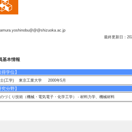
amura.yoshinobu@@@shizuoka.ac.jp
最終更新日：2026/0
員基本情報
取得学位】
士(工学) 東京工業大学 2000年5月
研究分野】
のづくり技術（機械・電気電子・化学工学） - 材料力学、機械材料
相談に応じられる教育・研究・社会連携分野】
維強化プラスチックと鉄鋼の強度と破壊
現在の研究テーマ】
高サイクル疲労