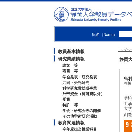
氏名（Name）
トップペ
教員基本情報
研究業績情報
静岡大
論文 等
著書 等
学会発表・研究発表
島村
共同・受託研究
教授
科学研究費助成事業
外部資金（科研費以外）
学術
受賞
工学
特許 等
大学
学会・研究会等の開催
創造
その他学術研究活動
教育関連情報
今年度担当授業科目