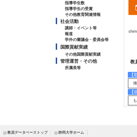
指導学生数
指導学生の受賞
その他教育関連情報
社会活動
講師・イベント等
shim
報道
学外の審議会・委員会等
国際貢献実績
その他国際貢献実績
管理運営・その他
教
所属長等
【
博
【
も
【
繊
【
教員データベーストップ
静岡大学ホーム
超