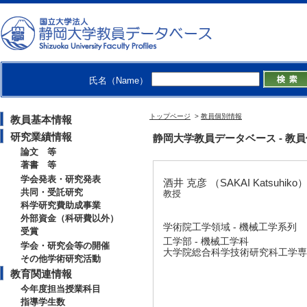
氏名（Name）
トップページ
>
教員個別情報
教員基本情報
研究業績情報
静岡大学教員データベース - 教員個別情
論文 等
著書 等
学会発表・研究発表
酒井 克彦 （SAKAI Katsuhiko
共同・受託研究
教授
科学研究費助成事業
外部資金（科研費以外）
学術院工学領域 - 機械工学系列
受賞
工学部 - 機械工学科
学会・研究会等の開催
大学院総合科学技術研究科工学専攻
その他学術研究活動
教育関連情報
今年度担当授業科目
指導学生数