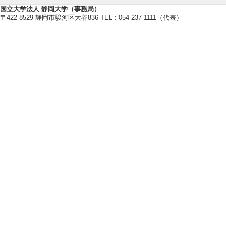
国立大学法人 静岡大学（事務局）
切削加工, レーザ加工, 環境対応
〒422-8529 静岡市駿河区大谷836 TEL : 054-237-1111（代表）
【所属学会】
・日本鉄鋼協会
・日本機械学会
・日本金属学会
・砥粒加工学会
・精密工学会
【個人ホームページ】
http://sites.google.com/site/kika
【研究シーズ】
[1]. 鉛レス環境対応黄銅の切削加工特性
[URL]
研究業績情報
【論文 等】