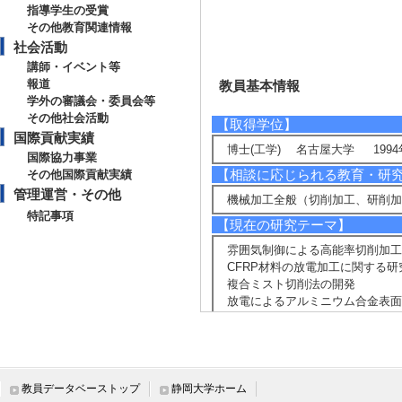
指導学生の受賞
その他教育関連情報
社会活動
講師・イベント等
報道
教員基本情報
学外の審議会・委員会等
その他社会活動
【取得学位】
国際貢献実績
博士(工学) 名古屋大学 1994
国際協力事業
【相談に応じられる教育・研
その他国際貢献実績
管理運営・その他
機械加工全般（切削加工、研削加
特記事項
【現在の研究テーマ】
雰囲気制御による高能率切削加工
CFRP材料の放電加工に関する研
複合ミスト切削法の開発
放電によるアルミニウム合金表面
無残滓液体による環境対応切削加
混合ガスミストによる深穴加工の
アルカリ電解水ミストによる環境
高出力半導体レーザによる異種材
教員データベーストップ
静岡大学ホーム
【研究キーワード】