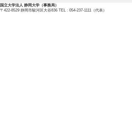
[4]. Organic Elect
国立大学法人 静岡大学（事務局）
〒422-8529 静岡市駿河区大谷836 TEL : 054-237-1111（代表）
Thermoresponsive
Small 2025/ -
る
[責任著者・共著者
[著者] Shunsuke Ya
a, Atsushi Kubono,
aya Mitsuishi
[DOI]
[5]. Monomer diffu
vapor deposition p
Japanese Journal 
902 （2024年）
[責任著者・共著者
[著者] Ryo Tabata,
i Kubono
[DOI]