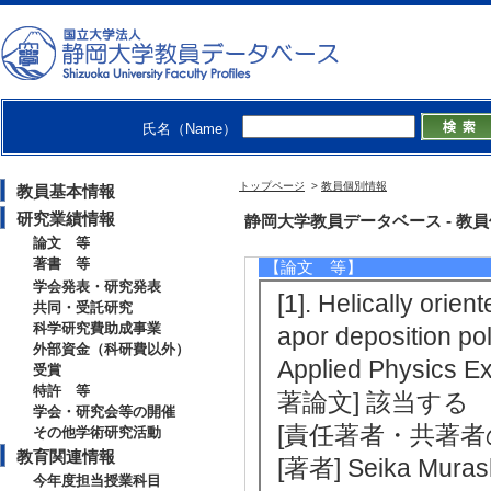
・国際液晶学会
・日本液晶学会
・応用物理学会
・電気学会
・高分子学会
氏名（Name）
トップページ
>
教員個別情報
教員基本情報
研究業績情報
研究業績情報
静岡大学教員データベース - 教員個別
論文 等
著書 等
【論文 等】
学会発表・研究発表
[1]. Helically orie
共同・受託研究
科学研究費助成事業
apor deposition po
外部資金（科研費以外）
Applied Physics
受賞
特許 等
著論文] 該当する
学会・研究会等の開催
[責任著者・共著者
その他学術研究活動
教育関連情報
[著者] Seika Murash
今年度担当授業科目