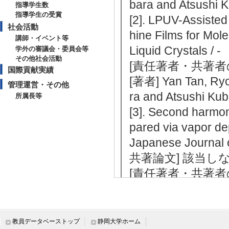
bara and Atsushi
指導学生数
指導学生の受賞
[2]. LPUV-Assisted
社会活動
hine Films for Mole
講師・イベント等
Liquid Crystal
学外の審議会・委員会等
その他社会活動
[責任著者・共著者
国際貢献実績
[著者] Yan Tan, Ryo
管理運営・その他
ra and Atsushi Ku
所属長等
[3]. Second harmon
pared via vapor de
Japanese Journal
共著論文] 該当し
[責任著者・共著者
[著者] Sugita, Atsus
chi, Yoshifumi; M
Atsushi
[DOI]
教員データベーストップ
静岡大学ホーム